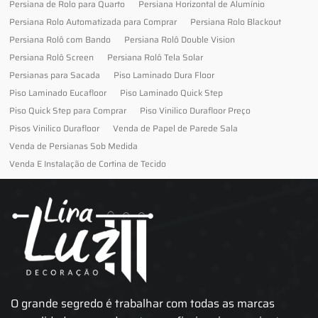
Persiana de Rolo para Quarto
Persiana Horizontal de Alumínio
Persiana Rolo Automatizada para Comprar
Persiana Rolo Blackout
Persiana Rolô com Bando
Persiana Rolô Double Vision
Persiana Rolô Screen
Persiana Rolô Tela Solar
Persianas para Sacada
Piso Laminado Dura Floor
Piso Laminado Eucafloor
Piso Laminado Quick Step
Piso Quick Step para Comprar
Piso Vinilico Durafloor Preço
Pisos Vinilico Durafloor
Venda de Papel de Parede Sala
Venda de Persianas Sob Medida
Venda E Instalação de Cortina de Tecido
O grande segredo é trabalhar com todas as marcas