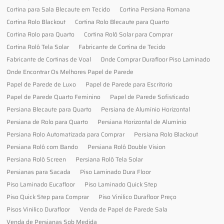
Cortina para Sala Blecaute em Tecido
Cortina Persiana Romana
Cortina Rolo Blackout
Cortina Rolo Blecaute para Quarto
Cortina Rolo para Quarto
Cortina Rolô Solar para Comprar
Cortina Rolô Tela Solar
Fabricante de Cortina de Tecido
Fabricante de Cortinas de Voal
Onde Comprar Durafloor Piso Laminado
Onde Encontrar Os Melhores Papel de Parede
Papel de Parede de Luxo
Papel de Parede para Escritorio
Papel de Parede Quarto Feminino
Papel de Parede Sofisticado
Persiana Blecaute para Quarto
Persiana de Alumínio Horizontal
Persiana de Rolo para Quarto
Persiana Horizontal de Alumínio
Persiana Rolo Automatizada para Comprar
Persiana Rolo Blackout
Persiana Rolô com Bando
Persiana Rolô Double Vision
Persiana Rolô Screen
Persiana Rolô Tela Solar
Persianas para Sacada
Piso Laminado Dura Floor
Piso Laminado Eucafloor
Piso Laminado Quick Step
Piso Quick Step para Comprar
Piso Vinilico Durafloor Preço
Pisos Vinilico Durafloor
Venda de Papel de Parede Sala
Venda de Persianas Sob Medida