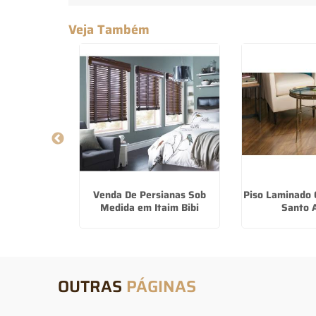
Veja Também
ra Floor na
Venda De Persianas Sob
Piso Laminado 
utra
Medida em Itaim Bibi
Santo 
OUTRAS
PÁGINAS