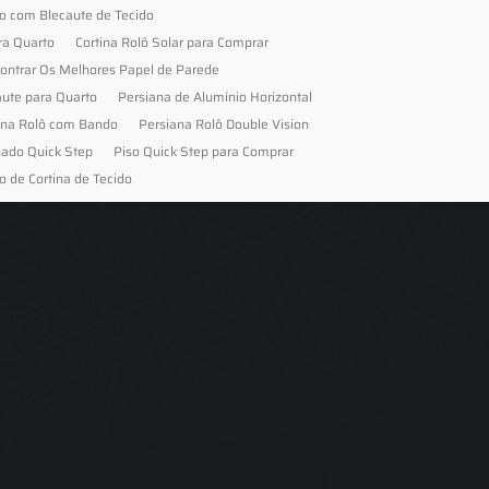
to com Blecaute de Tecido
ra Quarto
Cortina Rolô Solar para Comprar
ontrar Os Melhores Papel de Parede
aute para Quarto
Persiana de Alumínio Horizontal
ana Rolô com Bando
Persiana Rolô Double Vision
nado Quick Step
Piso Quick Step para Comprar
o de Cortina de Tecido