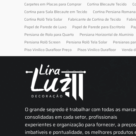
Carpetes em Placas para Comprar
Cortina Blecaute Tecido
Co
Cortina para Sala Blecaute em Tecido
Cortina Persiana Romana
Cortina Rolô Tela Solar
Fabricante de Cortina de Tecido
Fabri
Papel de Parede de Luxo
Papel de Parede para Escritorio
Pa
Persiana de Rolo para Quarto
Persiana Horizontal de Alumínio
Persiana Rolô Screen
Persiana Rolô Tela Solar
Persianas pa
Piso Vinilico Durafloor Preço
Pisos Vinilico Durafloor
Venda d
O grande segredo é trabalhar com todas as marca
consolidadas em cada setor, profissionais
experientes e organização para fornecer, a preço
imbatíveis e pontualidade, os melhores produtos 