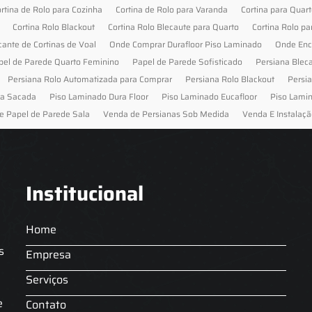
rtina de Rolo para Cozinha
Cortina de Rolo para Varanda
Cortina para Quar
Cortina Rolo Blackout
Cortina Rolo Blecaute para Quarto
Cortina Rolo pa
cante de Cortinas de Voal
Onde Comprar Durafloor Piso Laminado
Onde Enc
pel de Parede Quarto Feminino
Papel de Parede Sofisticado
Persiana Blec
Persiana Rolo Automatizada para Comprar
Persiana Rolo Blackout
Persi
ra Sacada
Piso Laminado Dura Floor
Piso Laminado Eucafloor
Piso Lami
e Papel de Parede Sala
Venda de Persianas Sob Medida
Venda E Instalaçã
Institucional
Home
s
Empresa
Serviços
s
e
Contato