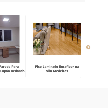
Parede Para
Piso Laminado Eucafloor na
Persiana
m Capão Redondo
Vila Medeiros
Quarto e