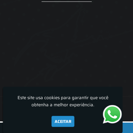
Este site usa cookies para garantir que você
Lira Luz Decor - Cortinas sob medidas e persianas
obtenha a melhor experiência.
ACEITAR