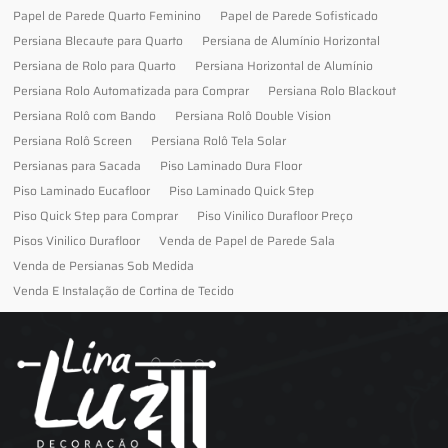
Papel de Parede Quarto Feminino
Papel de Parede Sofisticado
Persiana Blecaute para Quarto
Persiana de Alumínio Horizontal
Persiana de Rolo para Quarto
Persiana Horizontal de Alumínio
Persiana Rolo Automatizada para Comprar
Persiana Rolo Blackout
Persiana Rolô com Bando
Persiana Rolô Double Vision
Persiana Rolô Screen
Persiana Rolô Tela Solar
Persianas para Sacada
Piso Laminado Dura Floor
Piso Laminado Eucafloor
Piso Laminado Quick Step
Piso Quick Step para Comprar
Piso Vinilico Durafloor Preço
Pisos Vinilico Durafloor
Venda de Papel de Parede Sala
Venda de Persianas Sob Medida
Venda E Instalação de Cortina de Tecido