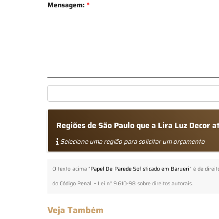
Mensagem:
*
Regiões de São Paulo que a Lira Luz Decor 
Selecione uma região para solicitar um orçamento
O texto acima "
Papel De Parede Sofisticado em Barueri
" é de direi
do Código Penal. –
Lei n° 9.610-98 sobre direitos autorais
.
Veja Também