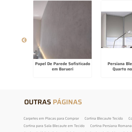
 Para Quarto
Papel De Parede Sofisticado
Persiana Bl
 Belo
em Barueri
Quarto n
OUTRAS
PÁGINAS
Carpetes em Placas para Comprar
Cortina Blecaute Tecido
Co
Cortina para Sala Blecaute em Tecido
Cortina Persiana Romana