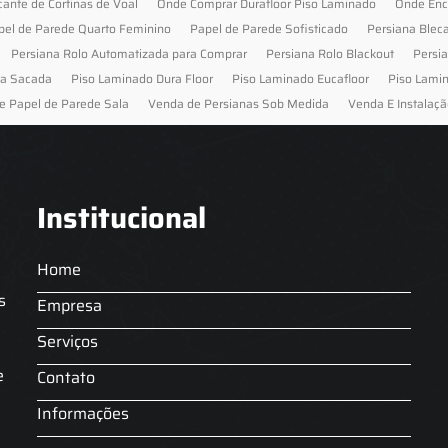
cante de Cortinas de Voal
Onde Comprar Durafloor Piso Laminado
Onde Enc
pel de Parede Quarto Feminino
Papel de Parede Sofisticado
Persiana Blec
Persiana Rolo Automatizada para Comprar
Persiana Rolo Blackout
Persi
ra Sacada
Piso Laminado Dura Floor
Piso Laminado Eucafloor
Piso Lami
e Papel de Parede Sala
Venda de Persianas Sob Medida
Venda E Instalaçã
Institucional
Home
s
Empresa
Serviços
s
e
Contato
Informações