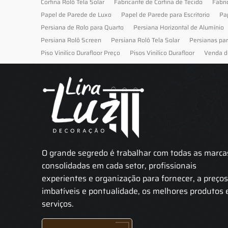
Cortina Rolô Tela Solar
Fabricante de Cortina de Tecido
Fabri
Papel de Parede de Luxo
Papel de Parede para Escritorio
Pa
Persiana de Rolo para Quarto
Persiana Horizontal de Alumínio
Persiana Rolô Screen
Persiana Rolô Tela Solar
Persianas pa
Piso Vinilico Durafloor Preço
Pisos Vinilico Durafloor
Venda d
O grande segredo é trabalhar com todas as marca
consolidadas em cada setor, profissionais
experientes e organização para fornecer, a preço
imbatíveis e pontualidade, os melhores produtos 
serviços.