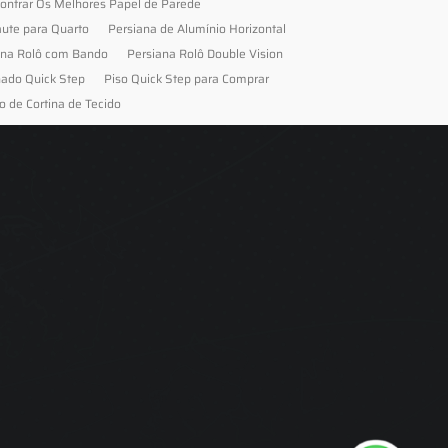
ontrar Os Melhores Papel de Parede
aute para Quarto
Persiana de Alumínio Horizontal
ana Rolô com Bando
Persiana Rolô Double Vision
nado Quick Step
Piso Quick Step para Comprar
o de Cortina de Tecido