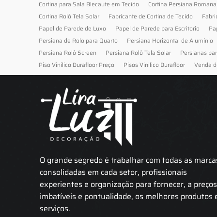
Cortina para Sala Blecaute em Tecido
Cortina Persiana Romana
Cortina Rolô Tela Solar
Fabricante de Cortina de Tecido
Fabri
Papel de Parede de Luxo
Papel de Parede para Escritorio
Pa
Persiana de Rolo para Quarto
Persiana Horizontal de Alumínio
Persiana Rolô Screen
Persiana Rolô Tela Solar
Persianas pa
Piso Vinilico Durafloor Preço
Pisos Vinilico Durafloor
Venda d
O grande segredo é trabalhar com todas as marca
consolidadas em cada setor, profissionais
experientes e organização para fornecer, a preço
imbatíveis e pontualidade, os melhores produtos 
serviços.