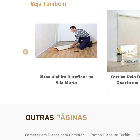
Veja Também
lacas Para
Pisos Vinilico Durafloor na
Cortina Rolo 
choeirinha
Vila Maria
Quarto em 
OUTRAS
PÁGINAS
Carpetes em Placas para Comprar
Cortina Blecaute Tecido
Co