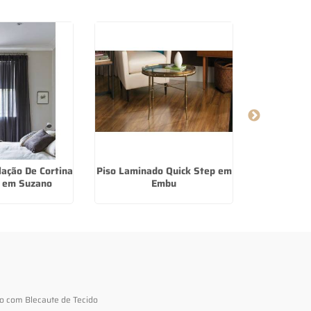
lação De Cortina
Piso Laminado Quick Step em
Piso Lamin
o em Suzano
Embu
Al
to com Blecaute de Tecido