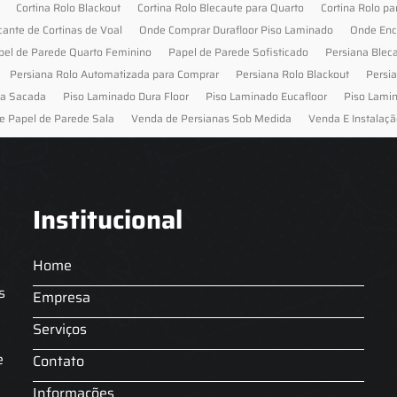
Cortina Rolo Blackout
Cortina Rolo Blecaute para Quarto
Cortina Rolo pa
cante de Cortinas de Voal
Onde Comprar Durafloor Piso Laminado
Onde Enc
pel de Parede Quarto Feminino
Papel de Parede Sofisticado
Persiana Blec
Persiana Rolo Automatizada para Comprar
Persiana Rolo Blackout
Persi
ra Sacada
Piso Laminado Dura Floor
Piso Laminado Eucafloor
Piso Lami
e Papel de Parede Sala
Venda de Persianas Sob Medida
Venda E Instalaçã
Institucional
Home
s
Empresa
Serviços
s
e
Contato
Informações