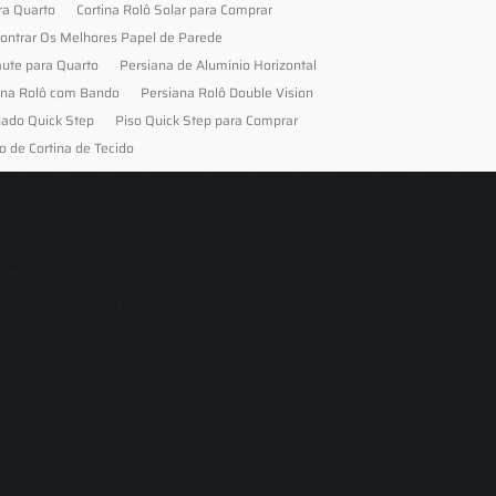
ra Quarto
Cortina Rolô Solar para Comprar
ontrar Os Melhores Papel de Parede
aute para Quarto
Persiana de Alumínio Horizontal
ana Rolô com Bando
Persiana Rolô Double Vision
nado Quick Step
Piso Quick Step para Comprar
o de Cortina de Tecido