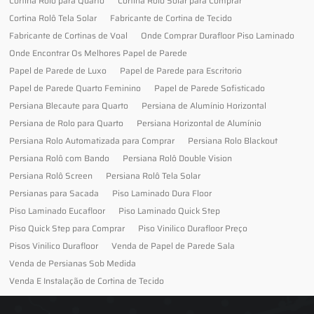
Cortina Rolo para Quarto
Cortina Rolô Solar para Comprar
Cortina Rolô Tela Solar
Fabricante de Cortina de Tecido
Fabricante de Cortinas de Voal
Onde Comprar Durafloor Piso Laminado
Onde Encontrar Os Melhores Papel de Parede
Papel de Parede de Luxo
Papel de Parede para Escritorio
Papel de Parede Quarto Feminino
Papel de Parede Sofisticado
Persiana Blecaute para Quarto
Persiana de Alumínio Horizontal
Persiana de Rolo para Quarto
Persiana Horizontal de Alumínio
Persiana Rolo Automatizada para Comprar
Persiana Rolo Blackout
Persiana Rolô com Bando
Persiana Rolô Double Vision
Persiana Rolô Screen
Persiana Rolô Tela Solar
Persianas para Sacada
Piso Laminado Dura Floor
Piso Laminado Eucafloor
Piso Laminado Quick Step
Piso Quick Step para Comprar
Piso Vinilico Durafloor Preço
Pisos Vinilico Durafloor
Venda de Papel de Parede Sala
Venda de Persianas Sob Medida
Venda E Instalação de Cortina de Tecido