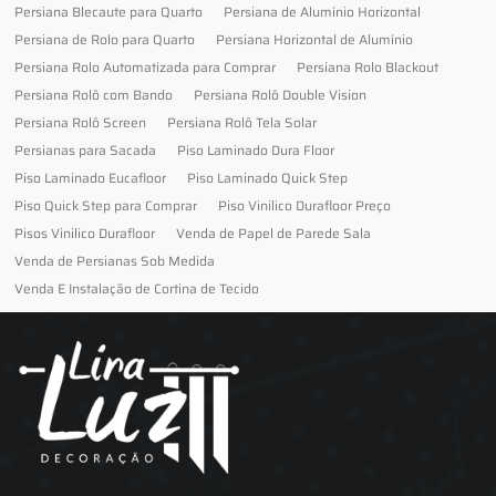
Persiana Blecaute para Quarto
Persiana de Alumínio Horizontal
Persiana de Rolo para Quarto
Persiana Horizontal de Alumínio
Persiana Rolo Automatizada para Comprar
Persiana Rolo Blackout
Persiana Rolô com Bando
Persiana Rolô Double Vision
Persiana Rolô Screen
Persiana Rolô Tela Solar
Persianas para Sacada
Piso Laminado Dura Floor
Piso Laminado Eucafloor
Piso Laminado Quick Step
Piso Quick Step para Comprar
Piso Vinilico Durafloor Preço
Pisos Vinilico Durafloor
Venda de Papel de Parede Sala
Venda de Persianas Sob Medida
Venda E Instalação de Cortina de Tecido