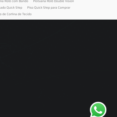
ana Rolô com Bando
Persiana Rolô Double Vision
nado Quick Step
Piso Quick Step para Comprar
o de Cortina de Tecido