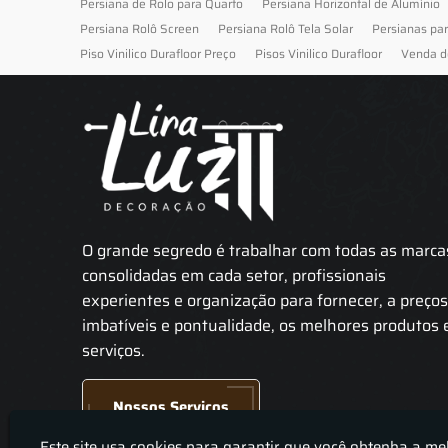
Persiana de Rolo para Quarto
Persiana Horizontal de Alumínio
Persiana Rolô Screen
Persiana Rolô Tela Solar
Persianas pa
Piso Vinilico Durafloor Preço
Pisos Vinilico Durafloor
Venda d
O grande segredo é trabalhar com todas as marca
consolidadas em cada setor, profissionais
experientes e organização para fornecer, a preço
imbatíveis e pontualidade, os melhores produtos 
serviços.
Nossos Serviços
Este site usa cookies para garantir que você obtenha a me