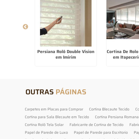
la Solar na
Persiana Rolô Double Vision
Cortina De Rol
ria
em Imirim
em Itapeceri
OUTRAS
PÁGINAS
Carpetes em Placas para Comprar
Cortina Blecaute Tecido
Co
Cortina para Sala Blecaute em Tecido
Cortina Persiana Romana
Cortina Rolô Tela Solar
Fabricante de Cortina de Tecido
Fabri
Papel de Parede de Luxo
Papel de Parede para Escritorio
Pa