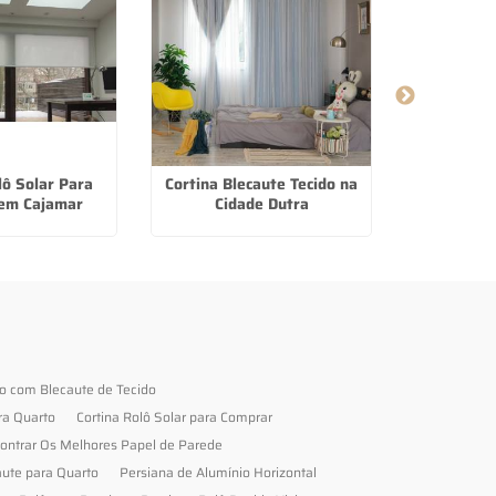
lô Solar Para
Cortina Blecaute Tecido na
Persiana R
em Cajamar
Cidade Dutra
Caet
to com Blecaute de Tecido
ra Quarto
Cortina Rolô Solar para Comprar
ontrar Os Melhores Papel de Parede
aute para Quarto
Persiana de Alumínio Horizontal