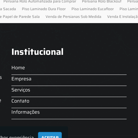
Persiana Rolo Automatizada para Comprar
Persiana Rolo Blackout
Persi
ra Sacada
Piso Laminado Dura Floor
Piso Laminado Eucafloor
Piso Lami
e Papel de Parede Sala
Venda de Persianas Sob Medida
Venda E Instalaçã
Institucional
Home
s
Empresa
Serviços
s
e
Contato
Informações
lhor experiência.
ACEITAR