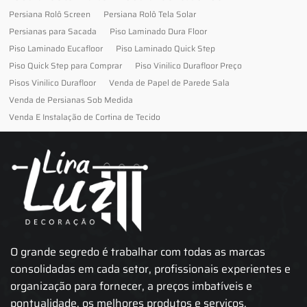
Persiana Rolô Screen
Persiana Rolô Tela Solar
Persianas para Sacada
Piso Laminado Dura Floor
Piso Laminado Eucafloor
Piso Laminado Quick Step
Piso Quick Step para Comprar
Piso Vinilico Durafloor Preço
Pisos Vinilico Durafloor
Venda de Papel de Parede Sala
Venda de Persianas Sob Medida
Venda E Instalação de Cortina de Tecido
O grande segredo é trabalhar com todas as marcas
consolidadas em cada setor, profissionais experientes e
organização para fornecer, a preços imbatíveis e
pontualidade, os melhores produtos e serviços.