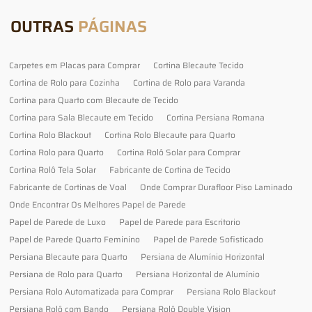
OUTRAS
PÁGINAS
Carpetes em Placas para Comprar
Cortina Blecaute Tecido
Cortina de Rolo para Cozinha
Cortina de Rolo para Varanda
Cortina para Quarto com Blecaute de Tecido
Cortina para Sala Blecaute em Tecido
Cortina Persiana Romana
Cortina Rolo Blackout
Cortina Rolo Blecaute para Quarto
Cortina Rolo para Quarto
Cortina Rolô Solar para Comprar
Cortina Rolô Tela Solar
Fabricante de Cortina de Tecido
Fabricante de Cortinas de Voal
Onde Comprar Durafloor Piso Laminado
Onde Encontrar Os Melhores Papel de Parede
Papel de Parede de Luxo
Papel de Parede para Escritorio
Papel de Parede Quarto Feminino
Papel de Parede Sofisticado
Persiana Blecaute para Quarto
Persiana de Alumínio Horizontal
Persiana de Rolo para Quarto
Persiana Horizontal de Alumínio
Persiana Rolo Automatizada para Comprar
Persiana Rolo Blackout
Persiana Rolô com Bando
Persiana Rolô Double Vision