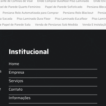
cante de Cortinas de Voal
Onde Comprar Durafloor Piso Laminado
Onde Enc
pel de Parede Quarto Feminino
Papel de Parede Sofisticado
Persiana Blec
Persiana Rolo Automatizada para Comprar
Persiana Rolo Blackout
Persi
ra Sacada
Piso Laminado Dura Floor
Piso Laminado Eucafloor
Piso Lami
e Papel de Parede Sala
Venda de Persianas Sob Medida
Venda E Instalaçã
Institucional
Home
s
Empresa
Serviços
s
e
Contato
Informações