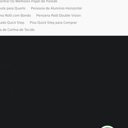
ontrar Os Melhores Papel de Parede
aute para Quarto
Persiana de Alumínio Horizontal
ana Rolô com Bando
Persiana Rolô Double Vision
nado Quick Step
Piso Quick Step para Comprar
o de Cortina de Tecido