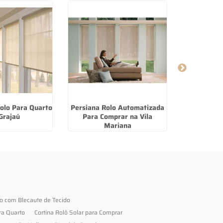
olo Para Quarto
Persiana Rolo Automatizada
Persiana
Grajaú
Para Comprar na Vila
Mariana
to com Blecaute de Tecido
ra Quarto
Cortina Rolô Solar para Comprar