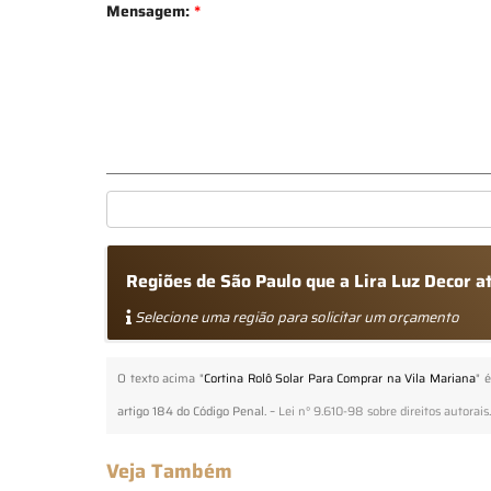
Mensagem:
*
Regiões de São Paulo que a Lira Luz Decor 
Selecione uma região para solicitar um orçamento
O texto acima "
Cortina Rolô Solar Para Comprar na Vila Mariana
" 
artigo 184 do Código Penal. –
Lei n° 9.610-98 sobre direitos autorais
Veja Também