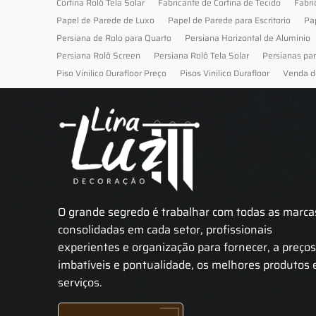
Cortina Rolô Tela Solar
Fabricante de Cortina de Tecido
Fabri
Papel de Parede de Luxo
Papel de Parede para Escritorio
Pa
Persiana de Rolo para Quarto
Persiana Horizontal de Alumínio
Persiana Rolô Screen
Persiana Rolô Tela Solar
Persianas pa
Piso Vinilico Durafloor Preço
Pisos Vinilico Durafloor
Venda d
O grande segredo é trabalhar com todas as marca
consolidadas em cada setor, profissionais
experientes e organização para fornecer, a preço
imbatíveis e pontualidade, os melhores produtos 
serviços.