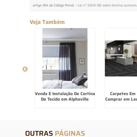
artigo 184 do Código Penal. –
Lei n° 9.610-98 sobre direitos autorais
Veja Também
a Romana no
Venda E Instalação De Cortina
Carpetes Em 
istano
De Tecido em Alphaville
Comprar em Lau
OUTRAS
PÁGINAS