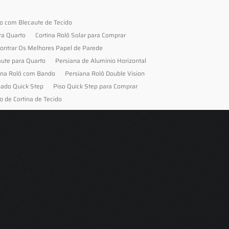
to com Blecaute de Tecido
ra Quarto
Cortina Rolô Solar para Comprar
ontrar Os Melhores Papel de Parede
aute para Quarto
Persiana de Alumínio Horizontal
ana Rolô com Bando
Persiana Rolô Double Vision
nado Quick Step
Piso Quick Step para Comprar
o de Cortina de Tecido