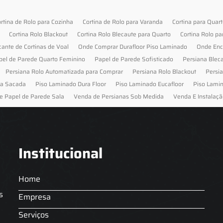
rtina de Rolo para Cozinha
Cortina de Rolo para Varanda
Cortina para Quar
Cortina Rolo Blackout
Cortina Rolo Blecaute para Quarto
Cortina Rolo pa
cante de Cortinas de Voal
Onde Comprar Durafloor Piso Laminado
Onde Enc
pel de Parede Quarto Feminino
Papel de Parede Sofisticado
Persiana Blec
Persiana Rolo Automatizada para Comprar
Persiana Rolo Blackout
Persi
ra Sacada
Piso Laminado Dura Floor
Piso Laminado Eucafloor
Piso Lami
e Papel de Parede Sala
Venda de Persianas Sob Medida
Venda E Instalaçã
Institucional
Home
s
Empresa
Serviços
s