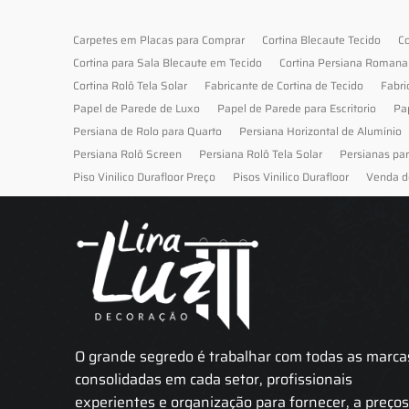
Carpetes em Placas para Comprar
Cortina Blecaute Tecido
Co
Cortina para Sala Blecaute em Tecido
Cortina Persiana Romana
Cortina Rolô Tela Solar
Fabricante de Cortina de Tecido
Fabri
Papel de Parede de Luxo
Papel de Parede para Escritorio
Pa
Persiana de Rolo para Quarto
Persiana Horizontal de Alumínio
Persiana Rolô Screen
Persiana Rolô Tela Solar
Persianas pa
Piso Vinilico Durafloor Preço
Pisos Vinilico Durafloor
Venda d
O grande segredo é trabalhar com todas as marca
consolidadas em cada setor, profissionais
experientes e organização para fornecer, a preço