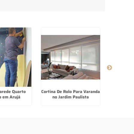
arede Quarto
Cortina De Rolo Para Varanda
Piso Quick 
o em Arujá
no Jardim Paulista
em 