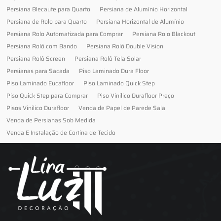
Persiana Blecaute para Quarto
Persiana de Alumínio Horizontal
Persiana de Rolo para Quarto
Persiana Horizontal de Alumínio
Persiana Rolo Automatizada para Comprar
Persiana Rolo Blackout
Persiana Rolô com Bando
Persiana Rolô Double Vision
Persiana Rolô Screen
Persiana Rolô Tela Solar
Persianas para Sacada
Piso Laminado Dura Floor
Piso Laminado Eucafloor
Piso Laminado Quick Step
Piso Quick Step para Comprar
Piso Vinilico Durafloor Preço
Pisos Vinilico Durafloor
Venda de Papel de Parede Sala
Venda de Persianas Sob Medida
Venda E Instalação de Cortina de Tecido