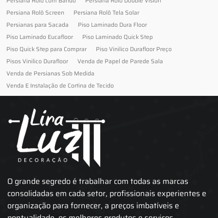
Persiana Rolô com Bando
Persiana Rolô Double Vision
Persiana Rolô Screen
Persiana Rolô Tela Solar
Persianas para Sacada
Piso Laminado Dura Floor
Piso Laminado Eucafloor
Piso Laminado Quick Step
Piso Quick Step para Comprar
Piso Vinilico Durafloor Preço
Pisos Vinilico Durafloor
Venda de Papel de Parede Sala
Venda de Persianas Sob Medida
Venda E Instalação de Cortina de Tecido
O grande segredo é trabalhar com todas as marcas
consolidadas em cada setor, profissionais experientes e
organização para fornecer, a preços imbatíveis e
pontualidade, os melhores produtos e serviços.