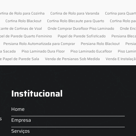
rtina de Rolo para Cozinha
Cortina de Rolo para Varanda
Cortina para Quar
Cortina Rolo Blackout
Cortina Rolo Blecaute para Quarto
Cortina Rolo pa
cante de Cortinas de Voal
Onde Comprar Durafloor Piso Laminado
Onde Enc
pel de Parede Quarto Feminino
Papel de Parede Sofisticado
Persiana Blec
Persiana Rolo Automatizada para Comprar
Persiana Rolo Blackout
Persi
ra Sacada
Piso Laminado Dura Floor
Piso Laminado Eucafloor
Piso Lami
e Papel de Parede Sala
Venda de Persianas Sob Medida
Venda E Instalaçã
Institucional
Home
s
Empresa
Serviços
s