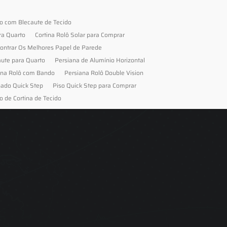
to com Blecaute de Tecido
ra Quarto
Cortina Rolô Solar para Comprar
ontrar Os Melhores Papel de Parede
aute para Quarto
Persiana de Alumínio Horizontal
ana Rolô com Bando
Persiana Rolô Double Vision
nado Quick Step
Piso Quick Step para Comprar
o de Cortina de Tecido