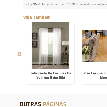
artigo 184 do Código Penal. –
Lei n° 9.610-98 sobre direitos autorais
Veja Também
olar Para
Fabricante De Cortinas De
Piso Laminado
 Saúde
Voal em Itaim Bibi
Moe
OUTRAS
PÁGINAS