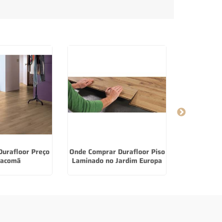
 Durafloor Preço
Onde Comprar Durafloor Piso
Carpetes
Sacomã
Laminado no Jardim Europa
Comprar