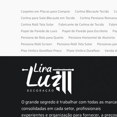
Carpetes em Placas para Comprar
Cortina Blecaute Tecido
Co
Cortina para Sala Blecaute em Tecido
Cortina Persiana Romana
Cortina Rolô Tela Solar
Fabricante de Cortina de Tecido
Fabri
Papel de Parede de Luxo
Papel de Parede para Escritorio
Pa
Persiana de Rolo para Quarto
Persiana Horizontal de Alumínio
Persiana Rolô Screen
Persiana Rolô Tela Solar
Persianas pa
Piso Vinilico Durafloor Preço
Pisos Vinilico Durafloor
Venda d
O grande segredo é trabalhar com todas as marca
consolidadas em cada setor, profissionais
experientes e organização para fornecer, a preço