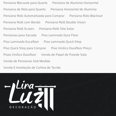
Persiana Blecaute para Quarto
Persiana de Alumínio Horizontal
Persiana de Rolo para Quarto
Persiana Horizontal de Alumínio
Persiana Rolo Automatizada para Comprar
Persiana Rolo Blackout
Persiana Rolô com Bando
Persiana Rolô Double Vision
Persiana Rolô Screen
Persiana Rolô Tela Solar
Persianas para Sacada
Piso Laminado Dura Floor
Piso Laminado Eucafloor
Piso Laminado Quick Step
Piso Quick Step para Comprar
Piso Vinilico Durafloor Preço
Pisos Vinilico Durafloor
Venda de Papel de Parede Sala
Venda de Persianas Sob Medida
Venda E Instalação de Cortina de Tecido