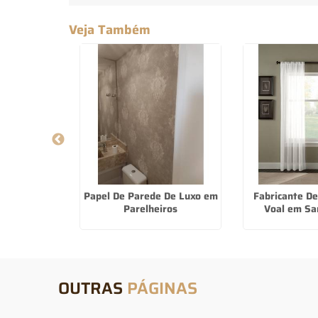
Veja Também
Os Melhores
Papel De Parede De Luxo em
Fabricante De
 na Cidade
Parelheiros
Voal em Sa
r
OUTRAS
PÁGINAS