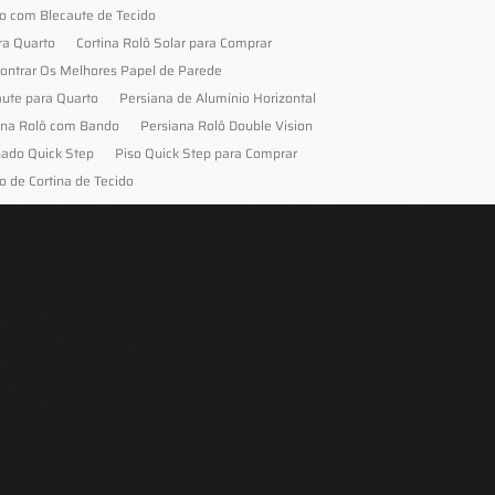
to com Blecaute de Tecido
ra Quarto
Cortina Rolô Solar para Comprar
ontrar Os Melhores Papel de Parede
aute para Quarto
Persiana de Alumínio Horizontal
ana Rolô com Bando
Persiana Rolô Double Vision
nado Quick Step
Piso Quick Step para Comprar
o de Cortina de Tecido