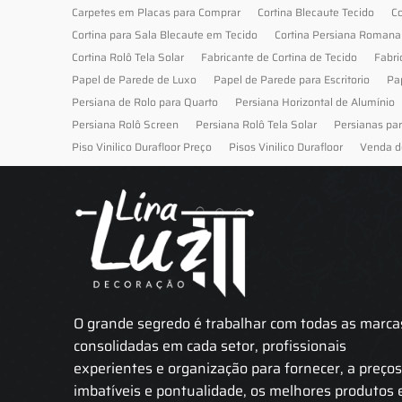
Carpetes em Placas para Comprar
Cortina Blecaute Tecido
Co
Cortina para Sala Blecaute em Tecido
Cortina Persiana Romana
Cortina Rolô Tela Solar
Fabricante de Cortina de Tecido
Fabri
Papel de Parede de Luxo
Papel de Parede para Escritorio
Pa
Persiana de Rolo para Quarto
Persiana Horizontal de Alumínio
Persiana Rolô Screen
Persiana Rolô Tela Solar
Persianas pa
Piso Vinilico Durafloor Preço
Pisos Vinilico Durafloor
Venda d
O grande segredo é trabalhar com todas as marca
consolidadas em cada setor, profissionais
experientes e organização para fornecer, a preço
imbatíveis e pontualidade, os melhores produtos 