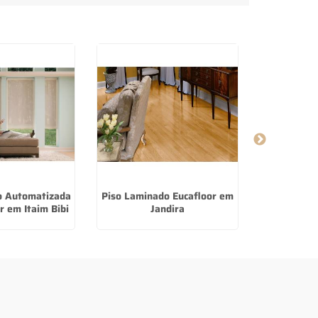
o Automatizada
Piso Laminado Eucafloor em
Fabricant
 em Itaim Bibi
Jandira
Voal