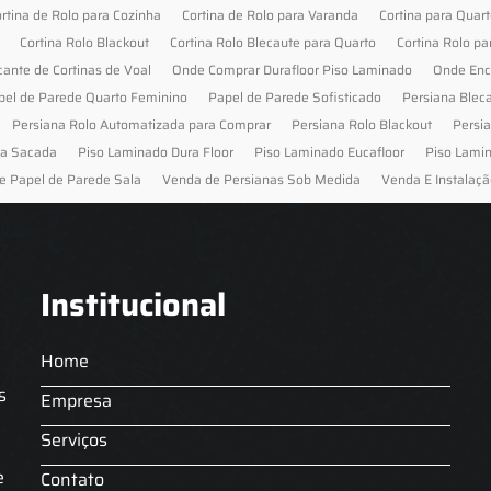
rtina de Rolo para Cozinha
Cortina de Rolo para Varanda
Cortina para Quar
Cortina Rolo Blackout
Cortina Rolo Blecaute para Quarto
Cortina Rolo pa
cante de Cortinas de Voal
Onde Comprar Durafloor Piso Laminado
Onde Enc
pel de Parede Quarto Feminino
Papel de Parede Sofisticado
Persiana Blec
Persiana Rolo Automatizada para Comprar
Persiana Rolo Blackout
Persi
ra Sacada
Piso Laminado Dura Floor
Piso Laminado Eucafloor
Piso Lami
e Papel de Parede Sala
Venda de Persianas Sob Medida
Venda E Instalaçã
Institucional
Home
s
Empresa
Serviços
s
e
Contato