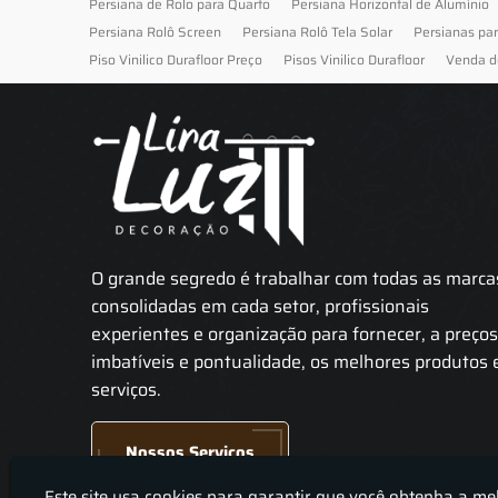
Persiana de Rolo para Quarto
Persiana Horizontal de Alumínio
Persiana Rolô Screen
Persiana Rolô Tela Solar
Persianas pa
Piso Vinilico Durafloor Preço
Pisos Vinilico Durafloor
Venda d
O grande segredo é trabalhar com todas as marca
consolidadas em cada setor, profissionais
experientes e organização para fornecer, a preço
imbatíveis e pontualidade, os melhores produtos 
serviços.
Nossos Serviços
Este site usa cookies para garantir que você obtenha a me