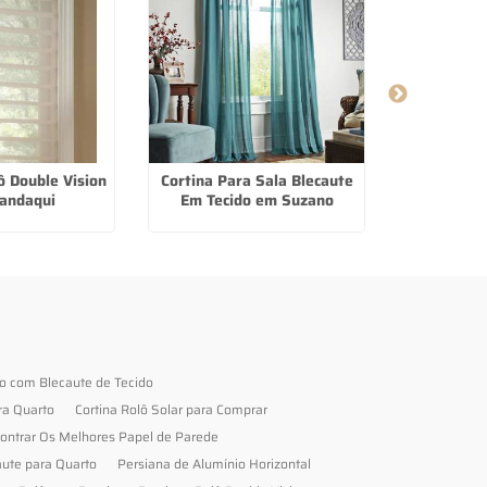
ô Double Vision
Cortina Para Sala Blecaute
Persian
andaqui
Em Tecido em Suzano
Horizont
to com Blecaute de Tecido
ra Quarto
Cortina Rolô Solar para Comprar
ontrar Os Melhores Papel de Parede
aute para Quarto
Persiana de Alumínio Horizontal