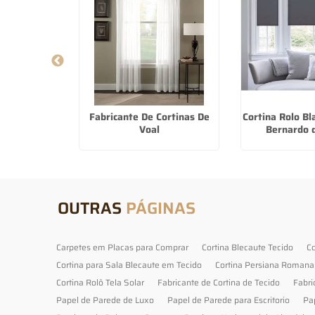
lacas Para
Fabricante De Cortinas De
Cortina Rolo B
co da Rocha
Voal
Bernardo 
OUTRAS
PÁGINAS
Carpetes em Placas para Comprar
Cortina Blecaute Tecido
Co
Cortina para Sala Blecaute em Tecido
Cortina Persiana Romana
Cortina Rolô Tela Solar
Fabricante de Cortina de Tecido
Fabri
Papel de Parede de Luxo
Papel de Parede para Escritorio
Pa