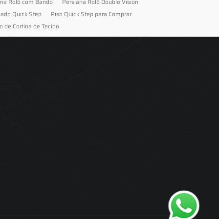
ana Rolô com Bando
Persiana Rolô Double Vision
nado Quick Step
Piso Quick Step para Comprar
o de Cortina de Tecido