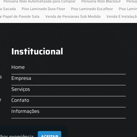
Persiana Rolo Automatizada para Comprar
Persiana Rolo Blackout
Persi
ra Sacada
Piso Laminado Dura Floor
Piso Laminado Eucafloor
Piso Lami
e Papel de Parede Sala
Venda de Persianas Sob Medida
Venda E Instalaçã
Institucional
Home
s
Empresa
Serviços
s
e
Contato
Informações
lhor experiência.
ACEITAR