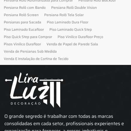
Persiana Rolo Automatizada para Comprar
Persiana Rolo Blackout
Persiana Rolô com Bando
Persiana Rolô Double Vision
Persiana Rolô Screen
Persiana Rolô Tela Solar
Persianas para Sacada
Piso Laminado Dura Floor
Piso Laminado Eucafloor
Piso Laminado Quick Step
Piso Quick Step para Comprar
Piso Vinilico Durafloor Preço
Pisos Vinilico Durafloor
Venda de Papel de Parede Sala
Venda de Persianas Sob Medida
Venda E Instalação de Cortina de Tecido
O grande segredo é trabalhar com todas as marcas
consolidadas em cada setor, profissionais experientes e
organização para fornecer, a preços imbatíveis e