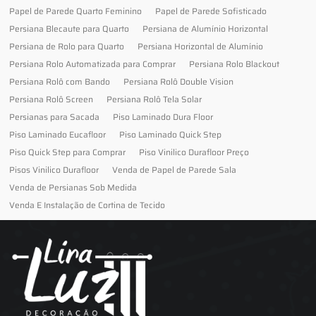
Papel de Parede Quarto Feminino
Papel de Parede Sofisticado
Persiana Blecaute para Quarto
Persiana de Alumínio Horizontal
Persiana de Rolo para Quarto
Persiana Horizontal de Alumínio
Persiana Rolo Automatizada para Comprar
Persiana Rolo Blackout
Persiana Rolô com Bando
Persiana Rolô Double Vision
Persiana Rolô Screen
Persiana Rolô Tela Solar
Persianas para Sacada
Piso Laminado Dura Floor
Piso Laminado Eucafloor
Piso Laminado Quick Step
Piso Quick Step para Comprar
Piso Vinilico Durafloor Preço
Pisos Vinilico Durafloor
Venda de Papel de Parede Sala
Venda de Persianas Sob Medida
Venda E Instalação de Cortina de Tecido