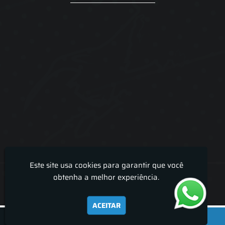
Este site usa cookies para garantir que você
Lira Luz Decor - Cortinas sob medidas e persianas
obtenha a melhor experiência.
ACEITAR