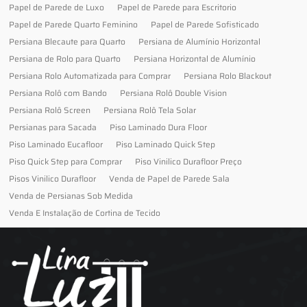
Papel de Parede de Luxo
Papel de Parede para Escritorio
Papel de Parede Quarto Feminino
Papel de Parede Sofisticado
Persiana Blecaute para Quarto
Persiana de Alumínio Horizontal
Persiana de Rolo para Quarto
Persiana Horizontal de Alumínio
Persiana Rolo Automatizada para Comprar
Persiana Rolo Blackout
Persiana Rolô com Bando
Persiana Rolô Double Vision
Persiana Rolô Screen
Persiana Rolô Tela Solar
Persianas para Sacada
Piso Laminado Dura Floor
Piso Laminado Eucafloor
Piso Laminado Quick Step
Piso Quick Step para Comprar
Piso Vinilico Durafloor Preço
Pisos Vinilico Durafloor
Venda de Papel de Parede Sala
Venda de Persianas Sob Medida
Venda E Instalação de Cortina de Tecido