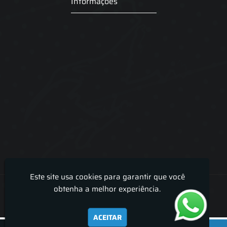
Informações
Este site usa cookies para garantir que você
Lira Luz Decor - Cortinas sob medidas e persianas
obtenha a melhor experiência.
ACEITAR