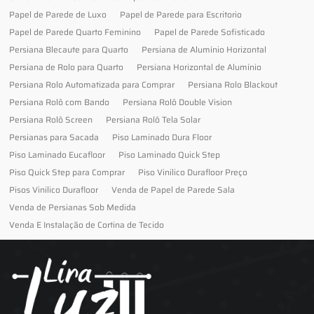
Papel de Parede de Luxo
Papel de Parede para Escritorio
Papel de Parede Quarto Feminino
Papel de Parede Sofisticado
Persiana Blecaute para Quarto
Persiana de Alumínio Horizontal
Persiana de Rolo para Quarto
Persiana Horizontal de Alumínio
Persiana Rolo Automatizada para Comprar
Persiana Rolo Blackout
Persiana Rolô com Bando
Persiana Rolô Double Vision
Persiana Rolô Screen
Persiana Rolô Tela Solar
Persianas para Sacada
Piso Laminado Dura Floor
Piso Laminado Eucafloor
Piso Laminado Quick Step
Piso Quick Step para Comprar
Piso Vinilico Durafloor Preço
Pisos Vinilico Durafloor
Venda de Papel de Parede Sala
Venda de Persianas Sob Medida
Venda E Instalação de Cortina de Tecido