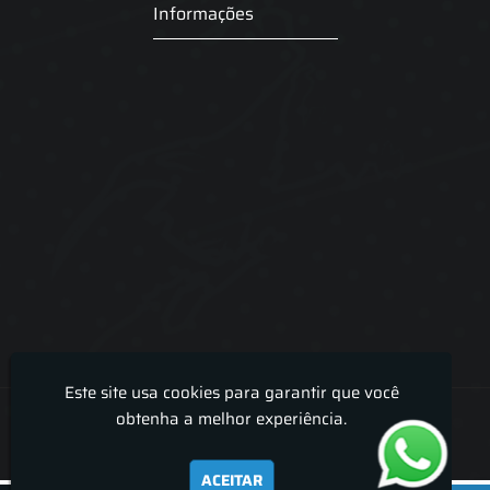
Informações
Este site usa cookies para garantir que você
Lira Luz Decor - Cortinas sob medidas e persianas
obtenha a melhor experiência.
ACEITAR