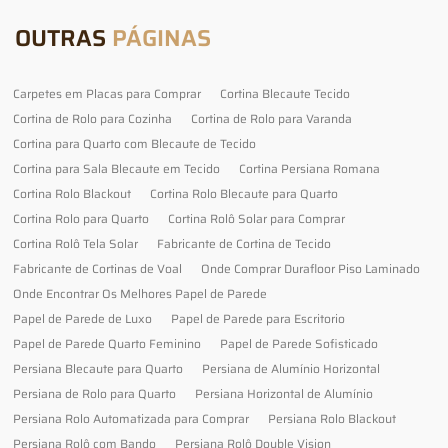
OUTRAS
PÁGINAS
Carpetes em Placas para Comprar
Cortina Blecaute Tecido
Cortina de Rolo para Cozinha
Cortina de Rolo para Varanda
Cortina para Quarto com Blecaute de Tecido
Cortina para Sala Blecaute em Tecido
Cortina Persiana Romana
Cortina Rolo Blackout
Cortina Rolo Blecaute para Quarto
Cortina Rolo para Quarto
Cortina Rolô Solar para Comprar
Cortina Rolô Tela Solar
Fabricante de Cortina de Tecido
Fabricante de Cortinas de Voal
Onde Comprar Durafloor Piso Laminado
Onde Encontrar Os Melhores Papel de Parede
Papel de Parede de Luxo
Papel de Parede para Escritorio
Papel de Parede Quarto Feminino
Papel de Parede Sofisticado
Persiana Blecaute para Quarto
Persiana de Alumínio Horizontal
Persiana de Rolo para Quarto
Persiana Horizontal de Alumínio
Persiana Rolo Automatizada para Comprar
Persiana Rolo Blackout
Persiana Rolô com Bando
Persiana Rolô Double Vision