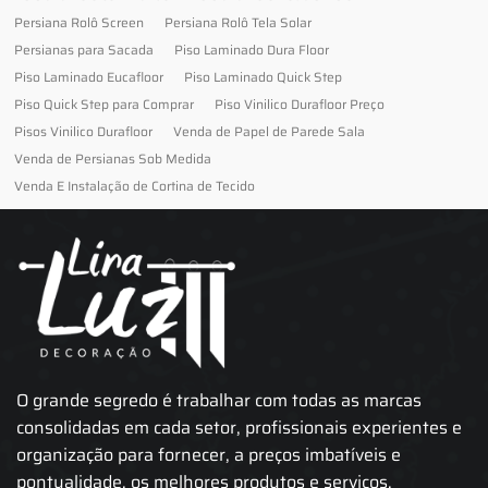
Persiana Rolô Screen
Persiana Rolô Tela Solar
Persianas para Sacada
Piso Laminado Dura Floor
Piso Laminado Eucafloor
Piso Laminado Quick Step
Piso Quick Step para Comprar
Piso Vinilico Durafloor Preço
Pisos Vinilico Durafloor
Venda de Papel de Parede Sala
Venda de Persianas Sob Medida
Venda E Instalação de Cortina de Tecido
O grande segredo é trabalhar com todas as marcas
consolidadas em cada setor, profissionais experientes e
organização para fornecer, a preços imbatíveis e
pontualidade, os melhores produtos e serviços.