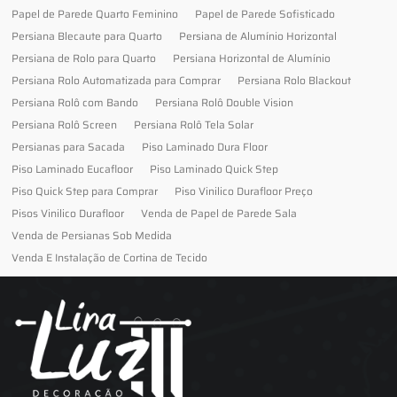
Papel de Parede Quarto Feminino
Papel de Parede Sofisticado
Persiana Blecaute para Quarto
Persiana de Alumínio Horizontal
Persiana de Rolo para Quarto
Persiana Horizontal de Alumínio
Persiana Rolo Automatizada para Comprar
Persiana Rolo Blackout
Persiana Rolô com Bando
Persiana Rolô Double Vision
Persiana Rolô Screen
Persiana Rolô Tela Solar
Persianas para Sacada
Piso Laminado Dura Floor
Piso Laminado Eucafloor
Piso Laminado Quick Step
Piso Quick Step para Comprar
Piso Vinilico Durafloor Preço
Pisos Vinilico Durafloor
Venda de Papel de Parede Sala
Venda de Persianas Sob Medida
Venda E Instalação de Cortina de Tecido