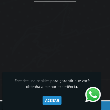
Este site usa cookies para garantir que você
Lira Luz Decor - Cortinas sob medidas e persianas
obtenha a melhor experiência.
ACEITAR