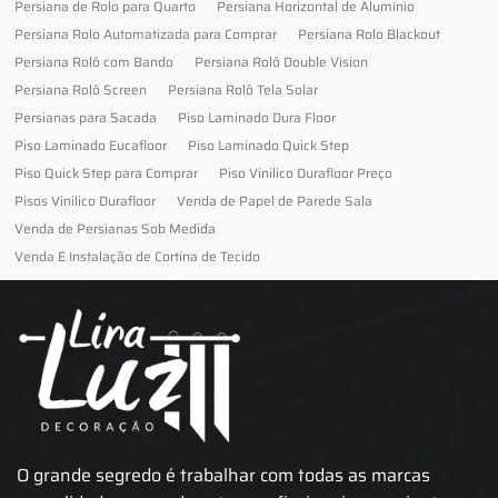
Persiana de Rolo para Quarto
Persiana Horizontal de Alumínio
Persiana Rolo Automatizada para Comprar
Persiana Rolo Blackout
Persiana Rolô com Bando
Persiana Rolô Double Vision
Persiana Rolô Screen
Persiana Rolô Tela Solar
Persianas para Sacada
Piso Laminado Dura Floor
Piso Laminado Eucafloor
Piso Laminado Quick Step
Piso Quick Step para Comprar
Piso Vinilico Durafloor Preço
Pisos Vinilico Durafloor
Venda de Papel de Parede Sala
Venda de Persianas Sob Medida
Venda E Instalação de Cortina de Tecido
O grande segredo é trabalhar com todas as marcas