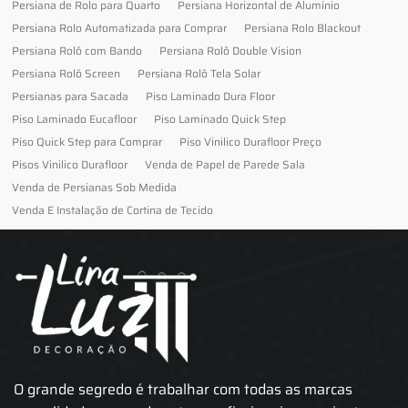
Persiana de Rolo para Quarto
Persiana Horizontal de Alumínio
Persiana Rolo Automatizada para Comprar
Persiana Rolo Blackout
Persiana Rolô com Bando
Persiana Rolô Double Vision
Persiana Rolô Screen
Persiana Rolô Tela Solar
Persianas para Sacada
Piso Laminado Dura Floor
Piso Laminado Eucafloor
Piso Laminado Quick Step
Piso Quick Step para Comprar
Piso Vinilico Durafloor Preço
Pisos Vinilico Durafloor
Venda de Papel de Parede Sala
Venda de Persianas Sob Medida
Venda E Instalação de Cortina de Tecido
O grande segredo é trabalhar com todas as marcas