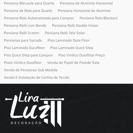
Persiana Blecaute para Quarto
Persiana de Alumínio Horizontal
Persiana de Rolo para Quarto
Persiana Horizontal de Alumínio
Persiana Rolo Automatizada para Comprar
Persiana Rolo Blackout
Persiana Rolô com Bando
Persiana Rolô Double Vision
Persiana Rolô Screen
Persiana Rolô Tela Solar
Persianas para Sacada
Piso Laminado Dura Floor
Piso Laminado Eucafloor
Piso Laminado Quick Step
Piso Quick Step para Comprar
Piso Vinilico Durafloor Preço
Pisos Vinilico Durafloor
Venda de Papel de Parede Sala
Venda de Persianas Sob Medida
Venda E Instalação de Cortina de Tecido