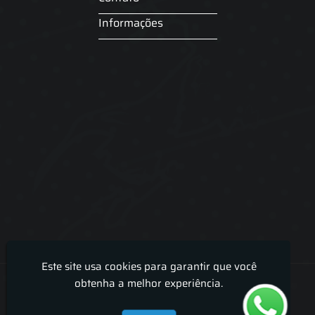
Informações
Este site usa cookies para garantir que você
Lira Luz Decor - Cortinas sob medidas e persianas
obtenha a melhor experiência.