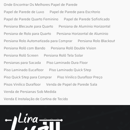
Onde Encontrar Os Melhores Papel de Parede
Papel de Parede de Luxo
Papel de Parede para Escritorio
Papel de Parede Quarto Feminino
Papel de Parede Sofisticado
Persiana Blecaute para Quarto
Persiana de Alumínio Horizontal
Persiana de Rolo para Quarto
Persiana Horizontal de Alumínio
Persiana Rolo Automatizada para Comprar
Persiana Rolo Blackout
Persiana Rolô com Bando
Persiana Rolô Double Vision
Persiana Rolô Screen
Persiana Rolô Tela Solar
Persianas para Sacada
Piso Laminado Dura Floor
Piso Laminado Eucafloor
Piso Laminado Quick Step
Piso Quick Step para Comprar
Piso Vinilico Durafloor Preço
Pisos Vinilico Durafloor
Venda de Papel de Parede Sala
Venda de Persianas Sob Medida
Venda E Instalação de Cortina de Tecido