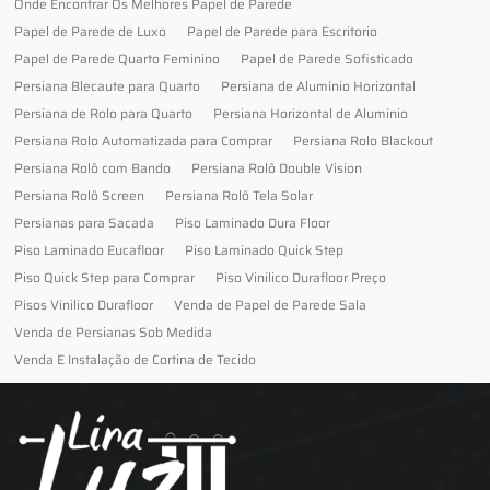
Onde Encontrar Os Melhores Papel de Parede
Papel de Parede de Luxo
Papel de Parede para Escritorio
Papel de Parede Quarto Feminino
Papel de Parede Sofisticado
Persiana Blecaute para Quarto
Persiana de Alumínio Horizontal
Persiana de Rolo para Quarto
Persiana Horizontal de Alumínio
Persiana Rolo Automatizada para Comprar
Persiana Rolo Blackout
Persiana Rolô com Bando
Persiana Rolô Double Vision
Persiana Rolô Screen
Persiana Rolô Tela Solar
Persianas para Sacada
Piso Laminado Dura Floor
Piso Laminado Eucafloor
Piso Laminado Quick Step
Piso Quick Step para Comprar
Piso Vinilico Durafloor Preço
Pisos Vinilico Durafloor
Venda de Papel de Parede Sala
Venda de Persianas Sob Medida
Venda E Instalação de Cortina de Tecido