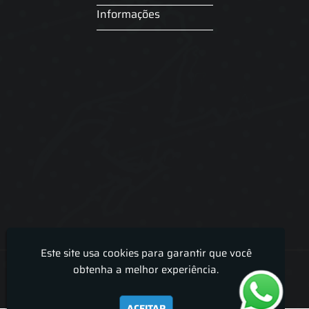
Informações
Este site usa cookies para garantir que você
Lira Luz Decor - Cortinas sob medidas e persianas
obtenha a melhor experiência.
ACEITAR