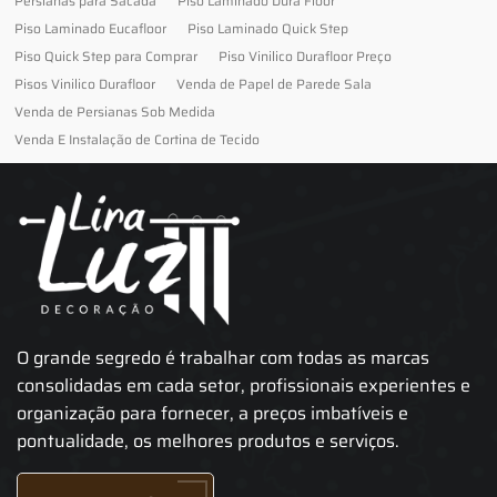
Persianas para Sacada
Piso Laminado Dura Floor
Piso Laminado Eucafloor
Piso Laminado Quick Step
Piso Quick Step para Comprar
Piso Vinilico Durafloor Preço
Pisos Vinilico Durafloor
Venda de Papel de Parede Sala
Venda de Persianas Sob Medida
Venda E Instalação de Cortina de Tecido
O grande segredo é trabalhar com todas as marcas
consolidadas em cada setor, profissionais experientes e
organização para fornecer, a preços imbatíveis e
pontualidade, os melhores produtos e serviços.