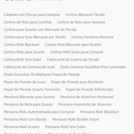
Carpetes em Placas para Comprar
Cortina Blecaute Tecido
Cortina de Rolo para Cozinha
Cortina de Rolo para Varanda
Cortina para Quarto com Blecaute de Tecido
Cortina para Sala Blecaute em Tecido
Cortina Persiana Romana
Cortina Rolo Blackout
Cortina Rolo Blecaute para Quarto
Cortina Rolo para Quarto
Cortina Rolô Solar para Comprar
Cortina Rolô Tela Solar
Fabricante de Cortina de Tecido
Fabricante de Cortinas de Voal
Onde Comprar Durafloor Piso Laminado
Onde Encontrar Os Melhores Papel de Parede
Papel de Parede de Luxo
Papel de Parede para Escritorio
Papel de Parede Quarto Feminino
Papel de Parede Sofisticado
Persiana Blecaute para Quarto
Persiana de Alumínio Horizontal
Persiana de Rolo para Quarto
Persiana Horizontal de Alumínio
Persiana Rolo Automatizada para Comprar
Persiana Rolo Blackout
Persiana Rolô com Bando
Persiana Rolô Double Vision
Persiana Rolô Screen
Persiana Rolô Tela Solar