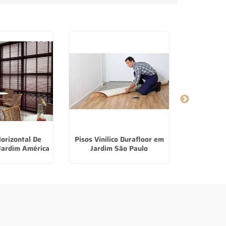
orizontal De
Pisos Vinilico Durafloor em
Piso Lamin
Jardim América
Jardim São Paulo