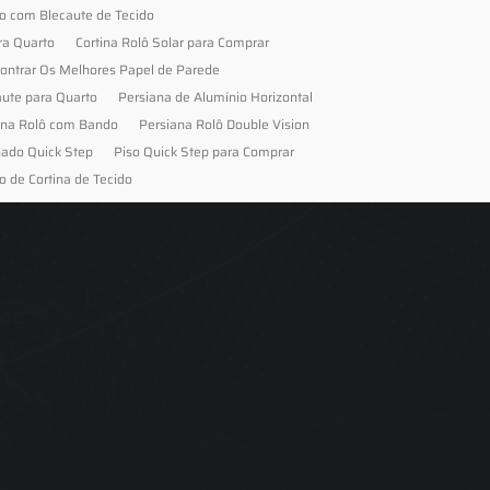
to com Blecaute de Tecido
ra Quarto
Cortina Rolô Solar para Comprar
ontrar Os Melhores Papel de Parede
aute para Quarto
Persiana de Alumínio Horizontal
ana Rolô com Bando
Persiana Rolô Double Vision
nado Quick Step
Piso Quick Step para Comprar
o de Cortina de Tecido