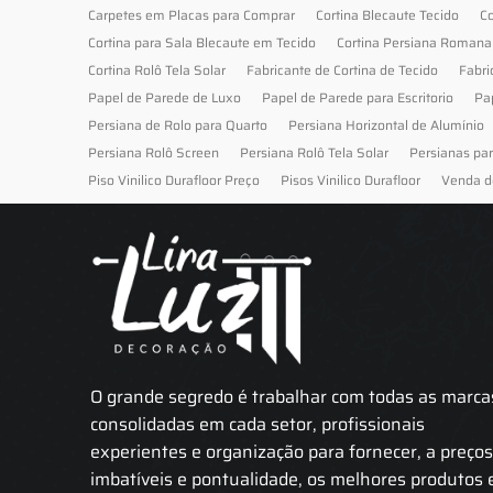
Carpetes em Placas para Comprar
Cortina Blecaute Tecido
Co
Cortina para Sala Blecaute em Tecido
Cortina Persiana Romana
Cortina Rolô Tela Solar
Fabricante de Cortina de Tecido
Fabri
Papel de Parede de Luxo
Papel de Parede para Escritorio
Pa
Persiana de Rolo para Quarto
Persiana Horizontal de Alumínio
Persiana Rolô Screen
Persiana Rolô Tela Solar
Persianas pa
Piso Vinilico Durafloor Preço
Pisos Vinilico Durafloor
Venda d
O grande segredo é trabalhar com todas as marca
consolidadas em cada setor, profissionais
experientes e organização para fornecer, a preço
imbatíveis e pontualidade, os melhores produtos 