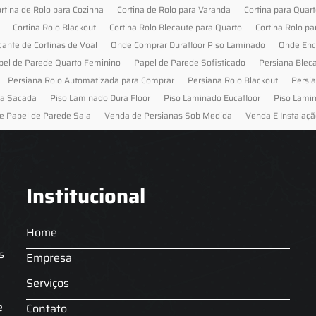
rtina de Rolo para Cozinha
Cortina de Rolo para Varanda
Cortina para Quar
Cortina Rolo Blackout
Cortina Rolo Blecaute para Quarto
Cortina Rolo pa
cante de Cortinas de Voal
Onde Comprar Durafloor Piso Laminado
Onde Enc
pel de Parede Quarto Feminino
Papel de Parede Sofisticado
Persiana Blec
Persiana Rolo Automatizada para Comprar
Persiana Rolo Blackout
Persi
ra Sacada
Piso Laminado Dura Floor
Piso Laminado Eucafloor
Piso Lami
e Papel de Parede Sala
Venda de Persianas Sob Medida
Venda E Instalaçã
Institucional
Home
s
Empresa
Serviços
s
e
Contato