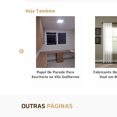
Veja Também
olar Para
Papel De Parede Para
Fabricante De
Bernardo do
Escritorio na Vila Guilherme
Voal em M
o
OUTRAS
PÁGINAS