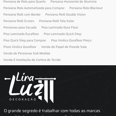
Persiana de Rolo para Quarto
Persiana Horizontal de Alumínio
Persiana Rolo Automatizada para Comprar
Persiana Rolo Blackout
Persiana Rolô com Bando
Persiana Rolô Double Vision
Persiana Rolô Screen
Persiana Rolô Tela Solar
Persianas para Sacada
Piso Laminado Dura Floor
Piso Laminado Eucafloor
Piso Laminado Quick Step
Piso Quick Step para Comprar
Piso Vinilico Durafloor Preço
Pisos Vinilico Durafloor
Venda de Papel de Parede Sala
Venda de Persianas Sob Medida
Venda E Instalação de Cortina de Tecido
O grande segredo é trabalhar com todas as marcas