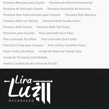
Persiana Blecaute para Quarto
Persiana de Alumínio Horizontal
Persiana de Rolo para Quarto
Persiana Horizontal de Alumínio
Persiana Rolo Automatizada para Comprar
Persiana Rolo Blackout
Persiana Rolô com Bando
Persiana Rolô Double Vision
Persiana Rolô Screen
Persiana Rolô Tela Solar
Persianas para Sacada
Piso Laminado Dura Floor
Piso Laminado Eucafloor
Piso Laminado Quick Step
Piso Quick Step para Comprar
Piso Vinilico Durafloor Preço
Pisos Vinilico Durafloor
Venda de Papel de Parede Sala
Venda de Persianas Sob Medida
Venda E Instalação de Cortina de Tecido