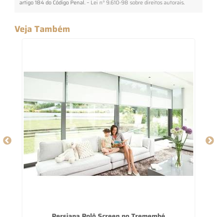
artigo 184 do Código Penal. –
Lei n° 9.610-98 sobre direitos autorais
.
Veja Também
ão
Persiana Rolô Screen no Tremembé