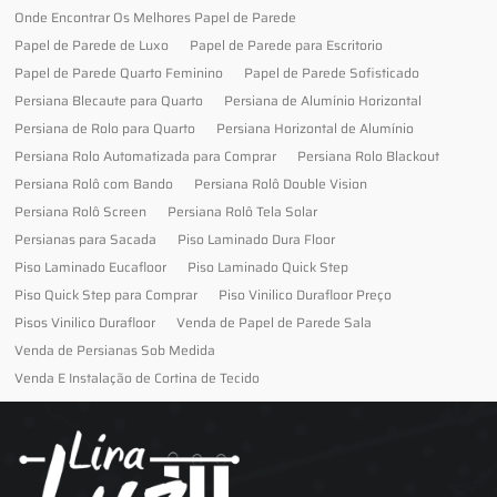
Onde Encontrar Os Melhores Papel de Parede
Papel de Parede de Luxo
Papel de Parede para Escritorio
Papel de Parede Quarto Feminino
Papel de Parede Sofisticado
Persiana Blecaute para Quarto
Persiana de Alumínio Horizontal
Persiana de Rolo para Quarto
Persiana Horizontal de Alumínio
Persiana Rolo Automatizada para Comprar
Persiana Rolo Blackout
Persiana Rolô com Bando
Persiana Rolô Double Vision
Persiana Rolô Screen
Persiana Rolô Tela Solar
Persianas para Sacada
Piso Laminado Dura Floor
Piso Laminado Eucafloor
Piso Laminado Quick Step
Piso Quick Step para Comprar
Piso Vinilico Durafloor Preço
Pisos Vinilico Durafloor
Venda de Papel de Parede Sala
Venda de Persianas Sob Medida
Venda E Instalação de Cortina de Tecido