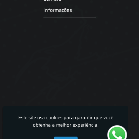
Informações
Este site usa cookies para garantir que você
Lira Luz Decor - Cortinas sob medidas e persianas
obtenha a melhor experiência.