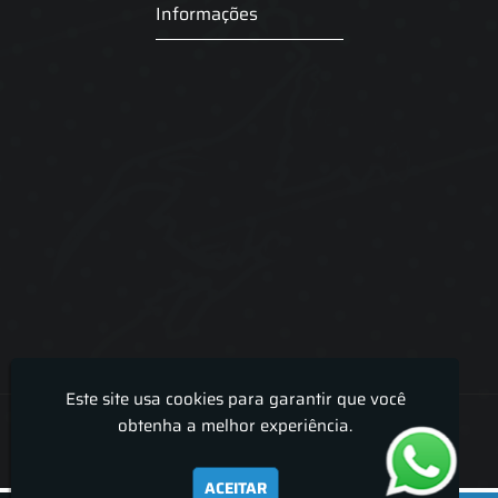
Informações
Este site usa cookies para garantir que você
Lira Luz Decor - Cortinas sob medidas e persianas
obtenha a melhor experiência.
ACEITAR