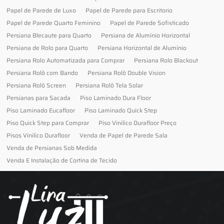
Papel de Parede de Luxo
Papel de Parede para Escritorio
Papel de Parede Quarto Feminino
Papel de Parede Sofisticado
Persiana Blecaute para Quarto
Persiana de Alumínio Horizontal
Persiana de Rolo para Quarto
Persiana Horizontal de Alumínio
Persiana Rolo Automatizada para Comprar
Persiana Rolo Blackout
Persiana Rolô com Bando
Persiana Rolô Double Vision
Persiana Rolô Screen
Persiana Rolô Tela Solar
Persianas para Sacada
Piso Laminado Dura Floor
Piso Laminado Eucafloor
Piso Laminado Quick Step
Piso Quick Step para Comprar
Piso Vinilico Durafloor Preço
Pisos Vinilico Durafloor
Venda de Papel de Parede Sala
Venda de Persianas Sob Medida
Venda E Instalação de Cortina de Tecido