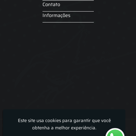
Contato
Informações
Este site usa cookies para garantir que você
Lira Luz Decor - Cortinas sob medidas e persianas
obtenha a melhor experiência.