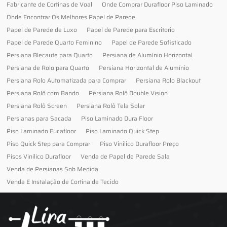
Fabricante de Cortinas de Voal
Onde Comprar Durafloor Piso Laminado
Onde Encontrar Os Melhores Papel de Parede
Papel de Parede de Luxo
Papel de Parede para Escritorio
Papel de Parede Quarto Feminino
Papel de Parede Sofisticado
Persiana Blecaute para Quarto
Persiana de Alumínio Horizontal
Persiana de Rolo para Quarto
Persiana Horizontal de Alumínio
Persiana Rolo Automatizada para Comprar
Persiana Rolo Blackout
Persiana Rolô com Bando
Persiana Rolô Double Vision
Persiana Rolô Screen
Persiana Rolô Tela Solar
Persianas para Sacada
Piso Laminado Dura Floor
Piso Laminado Eucafloor
Piso Laminado Quick Step
Piso Quick Step para Comprar
Piso Vinilico Durafloor Preço
Pisos Vinilico Durafloor
Venda de Papel de Parede Sala
Venda de Persianas Sob Medida
Venda E Instalação de Cortina de Tecido