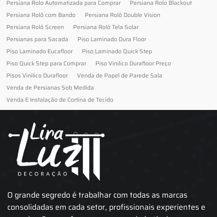
Persiana Rolo Automatizada para Comprar
Persiana Rolo Blackout
Persiana Rolô com Bando
Persiana Rolô Double Vision
Persiana Rolô Screen
Persiana Rolô Tela Solar
Persianas para Sacada
Piso Laminado Dura Floor
Piso Laminado Eucafloor
Piso Laminado Quick Step
Piso Quick Step para Comprar
Piso Vinilico Durafloor Preço
Pisos Vinilico Durafloor
Venda de Papel de Parede Sala
Venda de Persianas Sob Medida
Venda E Instalação de Cortina de Tecido
O grande segredo é trabalhar com todas as marcas
consolidadas em cada setor, profissionais experientes e