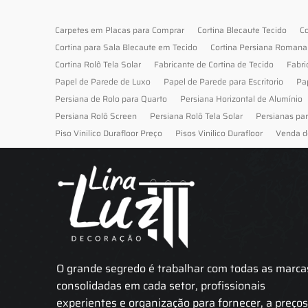
Carpetes em Placas para Comprar
Cortina Blecaute Tecido
Co
Cortina para Sala Blecaute em Tecido
Cortina Persiana Romana
Cortina Rolô Tela Solar
Fabricante de Cortina de Tecido
Fabri
Papel de Parede de Luxo
Papel de Parede para Escritorio
Pa
Persiana de Rolo para Quarto
Persiana Horizontal de Alumínio
Persiana Rolô Screen
Persiana Rolô Tela Solar
Persianas pa
Piso Vinilico Durafloor Preço
Pisos Vinilico Durafloor
Venda d
O grande segredo é trabalhar com todas as marca
consolidadas em cada setor, profissionais
experientes e organização para fornecer, a preço