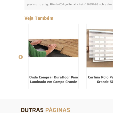
previsto no artigo 184 do Código Penal. –
Lei n° 9.610-98 sobre direi
Veja Também
ick Step na
Onde Comprar Durafloor Piso
Cortina Rolo P
 de SP
Laminado em Campo Grande
Grande S
OUTRAS
PÁGINAS