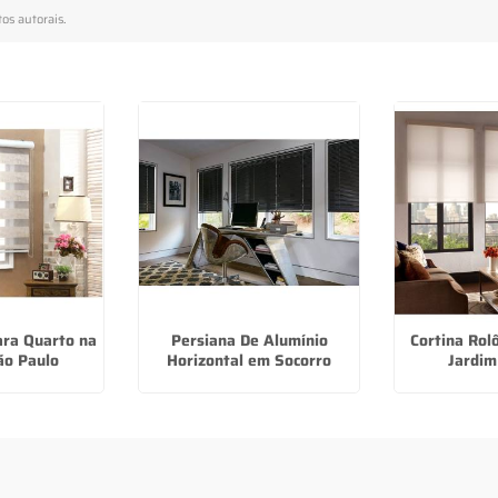
tos autorais
.
ara Quarto na
Persiana De Alumínio
Cortina Rolô
ão Paulo
Horizontal em Socorro
Jardim