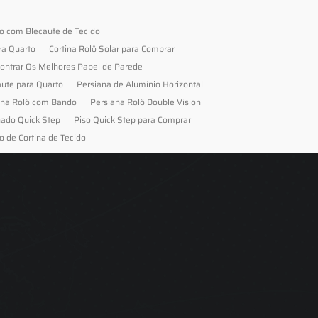
to com Blecaute de Tecido
ra Quarto
Cortina Rolô Solar para Comprar
ontrar Os Melhores Papel de Parede
aute para Quarto
Persiana de Alumínio Horizontal
ana Rolô com Bando
Persiana Rolô Double Vision
nado Quick Step
Piso Quick Step para Comprar
o de Cortina de Tecido