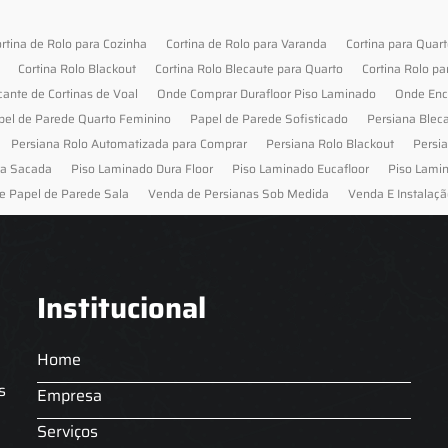
rtina de Rolo para Cozinha
Cortina de Rolo para Varanda
Cortina para Quar
Cortina Rolo Blackout
Cortina Rolo Blecaute para Quarto
Cortina Rolo pa
cante de Cortinas de Voal
Onde Comprar Durafloor Piso Laminado
Onde Enc
pel de Parede Quarto Feminino
Papel de Parede Sofisticado
Persiana Blec
Persiana Rolo Automatizada para Comprar
Persiana Rolo Blackout
Persi
ra Sacada
Piso Laminado Dura Floor
Piso Laminado Eucafloor
Piso Lami
e Papel de Parede Sala
Venda de Persianas Sob Medida
Venda E Instalaçã
Institucional
Home
s
Empresa
Serviços
s