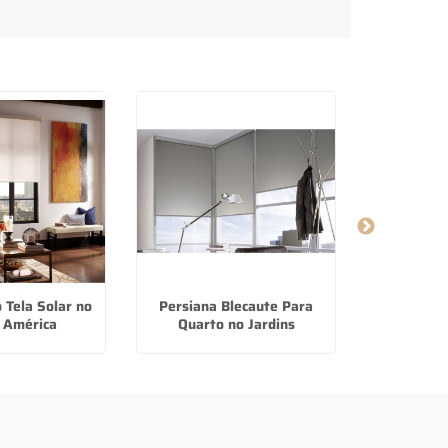
 Tela Solar no
Persiana Blecaute Para
Persiana R
 América
Quarto no Jardins
em