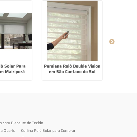
lô Solar Para
Persiana Rolô Double Vision
Persiana R
m Mairiporã
em São Caetano do Sul
e
to com Blecaute de Tecido
ra Quarto
Cortina Rolô Solar para Comprar