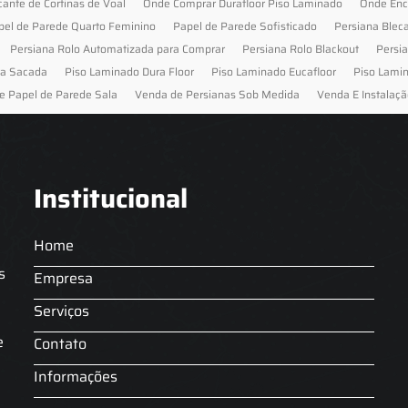
cante de Cortinas de Voal
Onde Comprar Durafloor Piso Laminado
Onde Enc
pel de Parede Quarto Feminino
Papel de Parede Sofisticado
Persiana Blec
Persiana Rolo Automatizada para Comprar
Persiana Rolo Blackout
Persi
ra Sacada
Piso Laminado Dura Floor
Piso Laminado Eucafloor
Piso Lami
e Papel de Parede Sala
Venda de Persianas Sob Medida
Venda E Instalaçã
Institucional
Home
s
Empresa
Serviços
s
e
Contato
Informações