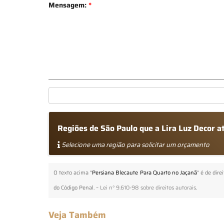
Mensagem:
*
Regiões de São Paulo que a Lira Luz Decor 
Selecione uma região para solicitar um orçamento
O texto acima "
Persiana Blecaute Para Quarto no Jaçanã
" é de dir
do Código Penal. –
Lei n° 9.610-98 sobre direitos autorais
.
Veja Também