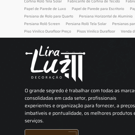
Cortina Rolô Tela Solar
Fabricante de Cortina de Tecido
Fabri
Papel de Parede de Luxo
Papel de Parede para Escritorio
Pa
Persiana de Rolo para Quarto
Persiana Horizontal de Alumínio
Persiana Rolô Screen
Persiana Rolô Tela Solar
Persianas pa
Piso Vinilico Durafloor Preço
Pisos Vinilico Durafloor
Venda d
O grande segredo é trabalhar com todas as marca
consolidadas em cada setor, profissionais
experientes e organização para fornecer, a preço
imbatíveis e pontualidade, os melhores produtos 
serviços.