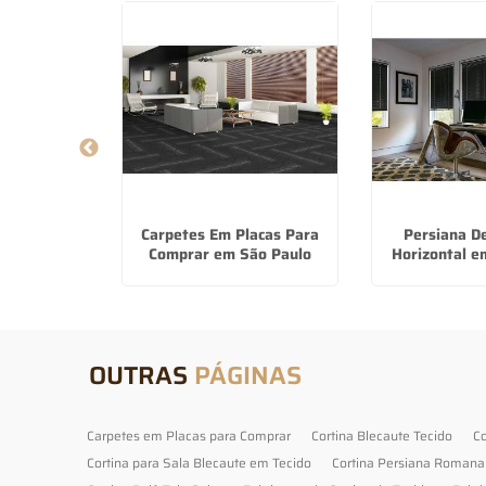
lackout em
Carpetes Em Placas Para
Persiana D
açú
Comprar em São Paulo
Horizontal 
OUTRAS
PÁGINAS
Carpetes em Placas para Comprar
Cortina Blecaute Tecido
Co
Cortina para Sala Blecaute em Tecido
Cortina Persiana Romana