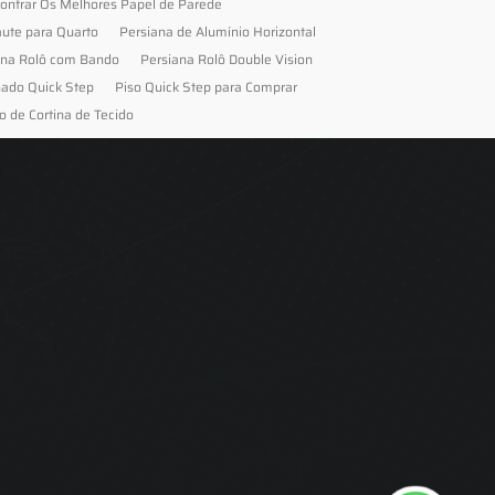
ontrar Os Melhores Papel de Parede
aute para Quarto
Persiana de Alumínio Horizontal
ana Rolô com Bando
Persiana Rolô Double Vision
nado Quick Step
Piso Quick Step para Comprar
o de Cortina de Tecido