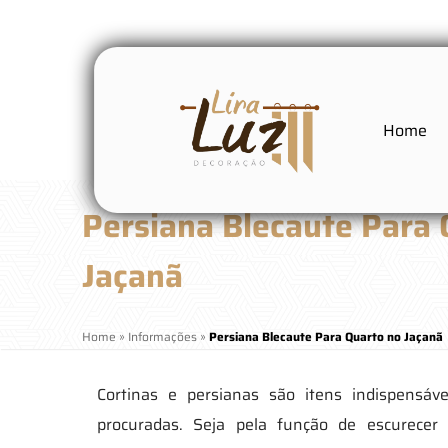
Home
Persiana Blecaute Para 
Jaçanã
Home
»
Informações
»
Persiana Blecaute Para Quarto no Jaçanã
Cortinas e persianas são itens indispensáv
procuradas. Seja pela função de escurecer 