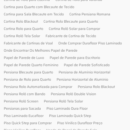
Cortina para Quarto com Blecaute de Tecido
Cortina para Sala Blecaute em Tecido
Cortina Persiana Romana
Cortina Rolo Blackout
Cortina Rolo Blecaute para Quarto
Cortina Rolo para Quarto
Cortina Rolô Solar para Comprar
Cortina Rolô Tela Solar
Fabricante de Cortina de Tecido
Fabricante de Cortinas de Voal
Onde Comprar Durafloor Piso Laminado
Onde Encontrar Os Melhores Papel de Parede
Papel de Parede de Luxo
Papel de Parede para Escritorio
Papel de Parede Quarto Feminino
Papel de Parede Sofisticado
Persiana Blecaute para Quarto
Persiana de Alumínio Horizontal
Persiana de Rolo para Quarto
Persiana Horizontal de Alumínio
Persiana Rolo Automatizada para Comprar
Persiana Rolo Blackout
Persiana Rolô com Bando
Persiana Rolô Double Vision
Persiana Rolô Screen
Persiana Rolô Tela Solar
Persianas para Sacada
Piso Laminado Dura Floor
Piso Laminado Eucafloor
Piso Laminado Quick Step
Piso Quick Step para Comprar
Piso Vinilico Durafloor Preço