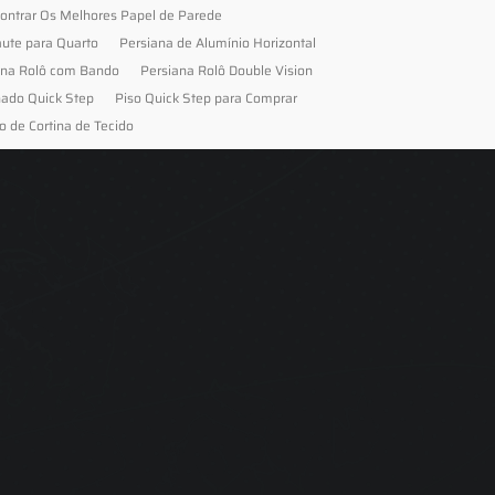
ontrar Os Melhores Papel de Parede
aute para Quarto
Persiana de Alumínio Horizontal
ana Rolô com Bando
Persiana Rolô Double Vision
nado Quick Step
Piso Quick Step para Comprar
o de Cortina de Tecido