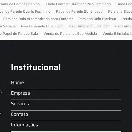
cante de Cortinas de Voal
Onde Comprar Durafloor Piso Laminado
Onde Enc
pel de Parede Quarto Feminino
Papel de Parede Sofisticado
Persiana Blec
Persiana Rolo Automatizada para Comprar
Persiana Rolo Blackout
Persi
ra Sacada
Piso Laminado Dura Floor
Piso Laminado Eucafloor
Piso Lami
e Papel de Parede Sala
Venda de Persianas Sob Medida
Venda E Instalaçã
Institucional
Home
s
Empresa
Serviços
s
e
Contato
Informações