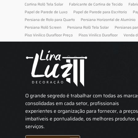
Cortina Rolô Tela Solar
Fabricante de Cortina de Tecido
Fabri
Papel de Parede de Luxo
Papel de Parede para Escritorio
Pa
Persiana de Rolo para Quarto
Persiana Horizontal de Alumínio
Persiana Rolô Screen
Persiana Rolô Tela Solar
Persianas pa
Piso Vinilico Durafloor Preço
Pisos Vinilico Durafloor
Venda d
O grande segredo é trabalhar com todas as marca
consolidadas em cada setor, profissionais
experientes e organização para fornecer, a preço
imbatíveis e pontualidade, os melhores produtos 
serviços.