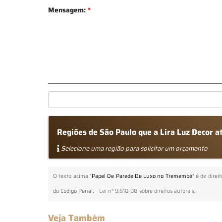
Mensagem:
*
Regiões de São Paulo que a Lira Luz Decor
Selecione uma região para solicitar um orçamento
O texto acima "
Papel De Parede De Luxo no Tremembé
" é de direi
do Código Penal. –
Lei n° 9.610-98 sobre direitos autorais
.
Veja Também