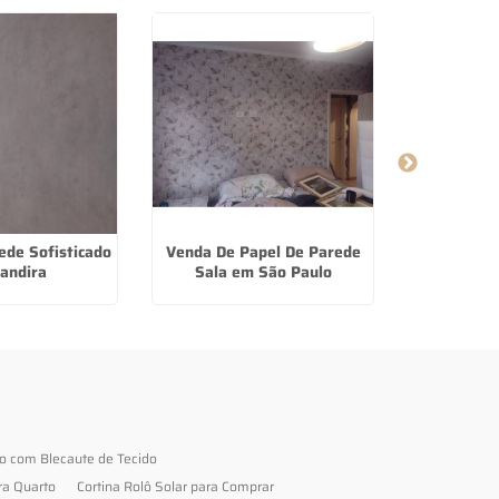
ede Sofisticado
Venda De Papel De Parede
Papel De
andira
Sala em São Paulo
Feminino
to com Blecaute de Tecido
ra Quarto
Cortina Rolô Solar para Comprar