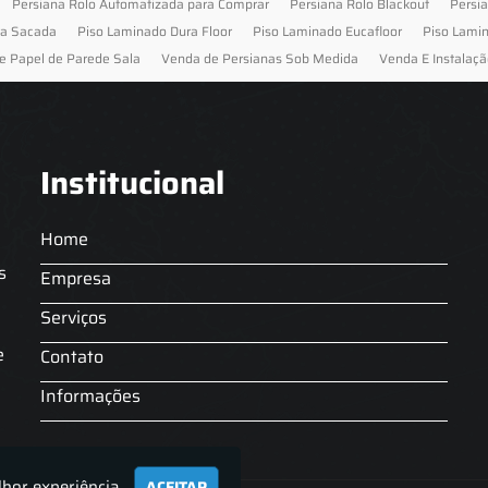
Persiana Rolo Automatizada para Comprar
Persiana Rolo Blackout
Persi
ra Sacada
Piso Laminado Dura Floor
Piso Laminado Eucafloor
Piso Lami
e Papel de Parede Sala
Venda de Persianas Sob Medida
Venda E Instalaçã
Institucional
Home
s
Empresa
Serviços
s
e
Contato
Informações
lhor experiência.
ACEITAR