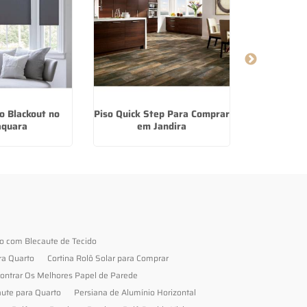
o Blackout no
Piso Quick Step Para Comprar
Carpetes
aquara
em Jandira
Compra
to com Blecaute de Tecido
ra Quarto
Cortina Rolô Solar para Comprar
ontrar Os Melhores Papel de Parede
aute para Quarto
Persiana de Alumínio Horizontal