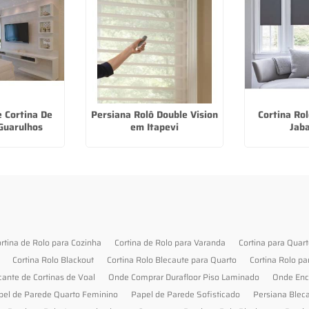
e Cortina De
Persiana Rolô Double Vision
Cortina Rol
Guarulhos
em Itapevi
Jab
rtina de Rolo para Cozinha
Cortina de Rolo para Varanda
Cortina para Quar
Cortina Rolo Blackout
Cortina Rolo Blecaute para Quarto
Cortina Rolo pa
cante de Cortinas de Voal
Onde Comprar Durafloor Piso Laminado
Onde Enc
pel de Parede Quarto Feminino
Papel de Parede Sofisticado
Persiana Blec