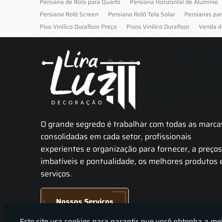
Persiana de Rolo para Quarto
Persiana Horizontal de Alumínio
Persiana Rolô Screen
Persiana Rolô Tela Solar
Persianas pa
Piso Vinilico Durafloor Preço
Pisos Vinilico Durafloor
Venda d
O grande segredo é trabalhar com todas as marca
consolidadas em cada setor, profissionais
experientes e organização para fornecer, a preço
imbatíveis e pontualidade, os melhores produtos 
serviços.
Nossos Serviços
Este site usa cookies para garantir que você obtenha a me