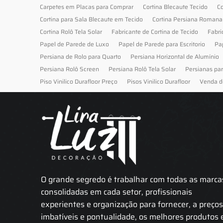
Carpetes em Placas para Comprar
Cortina Blecaute Tecido
Co
Cortina para Sala Blecaute em Tecido
Cortina Persiana Romana
Cortina Rolô Tela Solar
Fabricante de Cortina de Tecido
Fabri
Papel de Parede de Luxo
Papel de Parede para Escritorio
Pa
Persiana de Rolo para Quarto
Persiana Horizontal de Alumínio
Persiana Rolô Screen
Persiana Rolô Tela Solar
Persianas pa
Piso Vinilico Durafloor Preço
Pisos Vinilico Durafloor
Venda d
O grande segredo é trabalhar com todas as marca
consolidadas em cada setor, profissionais
experientes e organização para fornecer, a preço
imbatíveis e pontualidade, os melhores produtos 