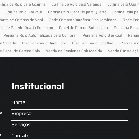
rtina de Rolo para Cozinha
Cortina de Rolo para Varanda
Cortina para Quar
Cortina Rolo Blackout
Cortina Rolo Blecaute para Quarto
Cortina Rolo pa
cante de Cortinas de Voal
Onde Comprar Durafloor Piso Laminado
Onde Enc
pel de Parede Quarto Feminino
Papel de Parede Sofisticado
Persiana Blec
Persiana Rolo Automatizada para Comprar
Persiana Rolo Blackout
Persi
ra Sacada
Piso Laminado Dura Floor
Piso Laminado Eucafloor
Piso Lami
e Papel de Parede Sala
Venda de Persianas Sob Medida
Venda E Instalaçã
Institucional
Home
s
Empresa
Serviços
s
e
Contato