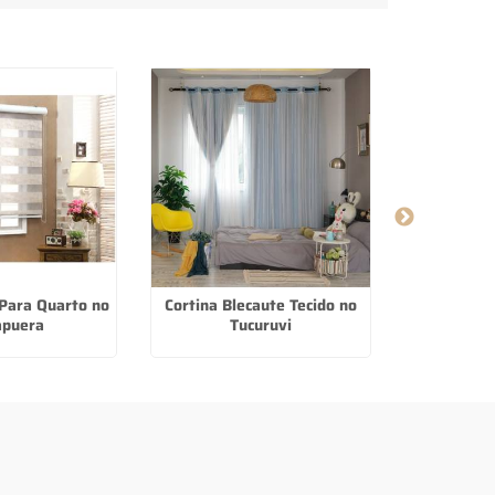
 Para Quarto no
Cortina Blecaute Tecido no
Piso Lamin
apuera
Tucuruvi
Vila