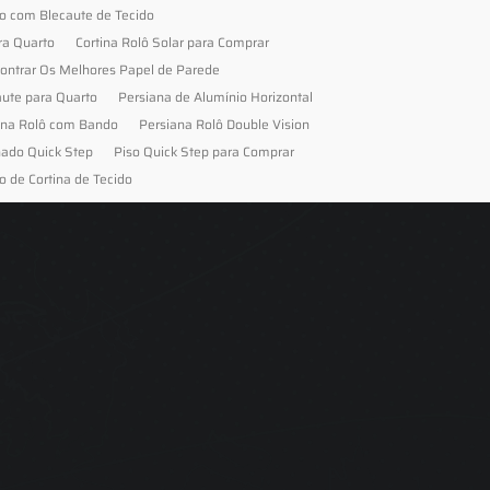
to com Blecaute de Tecido
ra Quarto
Cortina Rolô Solar para Comprar
ontrar Os Melhores Papel de Parede
aute para Quarto
Persiana de Alumínio Horizontal
ana Rolô com Bando
Persiana Rolô Double Vision
nado Quick Step
Piso Quick Step para Comprar
o de Cortina de Tecido