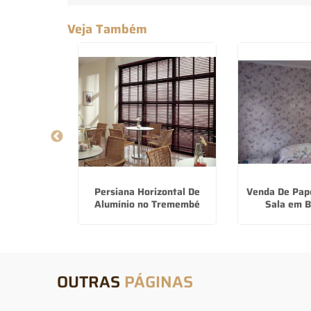
Veja Também
de Quarto
Persiana Horizontal De
Venda De Pap
eirão Pires
Alumínio no Tremembé
Sala em B
OUTRAS
PÁGINAS