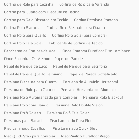
Cortina de Rolo para Cozinha
Cortina de Rolo para Varanda
Cortina para Quarto com Blecaute de Tecido
Cortina para Sala Blecaute em Tecido
Cortina Persiana Romana
Cortina Rolo Blackout
Cortina Rolo Blecaute para Quarto
Cortina Rolo para Quarto
Cortina Rolô Solar para Comprar
Cortina Rolô Tela Solar
Fabricante de Cortina de Tecido
Fabricante de Cortinas de Voal
Onde Comprar Durafloor Piso Laminado
Onde Encontrar Os Melhores Papel de Parede
Papel de Parede de Luxo
Papel de Parede para Escritorio
Papel de Parede Quarto Feminino
Papel de Parede Sofisticado
Persiana Blecaute para Quarto
Persiana de Alumínio Horizontal
Persiana de Rolo para Quarto
Persiana Horizontal de Alumínio
Persiana Rolo Automatizada para Comprar
Persiana Rolo Blackout
Persiana Rolô com Bando
Persiana Rolô Double Vision
Persiana Rolô Screen
Persiana Rolô Tela Solar
Persianas para Sacada
Piso Laminado Dura Floor
Piso Laminado Eucafloor
Piso Laminado Quick Step
Piso Quick Step para Comprar
Piso Vinilico Durafloor Preço