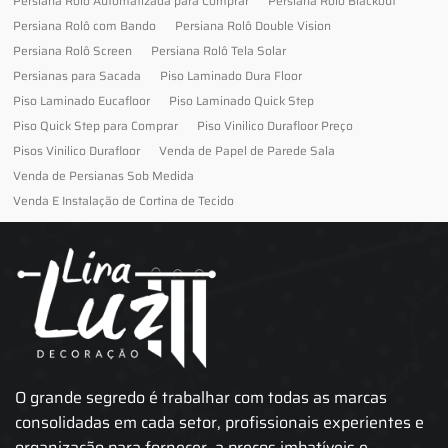
Persiana Rolo Automatizada para Comprar
Persiana Rolo Blackout
Persiana Rolô com Bando
Persiana Rolô Double Vision
Persiana Rolô Screen
Persiana Rolô Tela Solar
Persianas para Sacada
Piso Laminado Dura Floor
Piso Laminado Eucafloor
Piso Laminado Quick Step
Piso Quick Step para Comprar
Piso Vinilico Durafloor Preço
Pisos Vinilico Durafloor
Venda de Papel de Parede Sala
Venda de Persianas Sob Medida
Venda E Instalação de Cortina de Tecido
O grande segredo é trabalhar com todas as marcas
consolidadas em cada setor, profissionais experientes e
organização para fornecer, a preços imbatíveis e