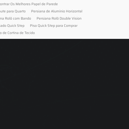
ontrar Os Melhores Papel de Parede
aute para Quarto
Persiana de Alumínio Horizontal
ana Rolô com Bando
Persiana Rolô Double Vision
nado Quick Step
Piso Quick Step para Comprar
o de Cortina de Tecido