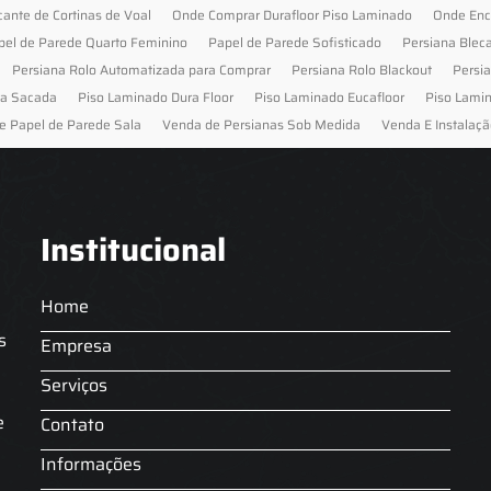
cante de Cortinas de Voal
Onde Comprar Durafloor Piso Laminado
Onde Enc
pel de Parede Quarto Feminino
Papel de Parede Sofisticado
Persiana Blec
Persiana Rolo Automatizada para Comprar
Persiana Rolo Blackout
Persi
ra Sacada
Piso Laminado Dura Floor
Piso Laminado Eucafloor
Piso Lami
e Papel de Parede Sala
Venda de Persianas Sob Medida
Venda E Instalaçã
Institucional
Home
s
Empresa
Serviços
s
e
Contato
Informações