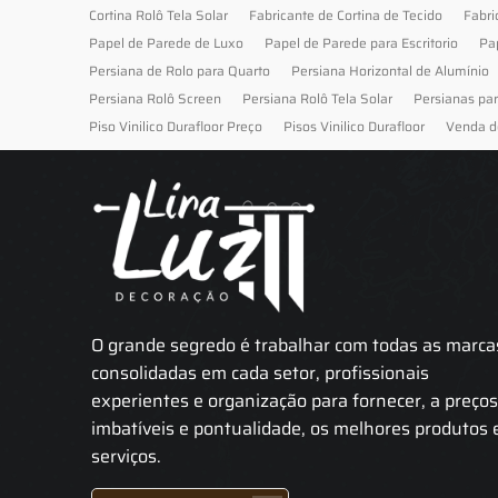
Cortina Rolô Tela Solar
Fabricante de Cortina de Tecido
Fabri
Papel de Parede de Luxo
Papel de Parede para Escritorio
Pa
Persiana de Rolo para Quarto
Persiana Horizontal de Alumínio
Persiana Rolô Screen
Persiana Rolô Tela Solar
Persianas pa
Piso Vinilico Durafloor Preço
Pisos Vinilico Durafloor
Venda d
O grande segredo é trabalhar com todas as marca
consolidadas em cada setor, profissionais
experientes e organização para fornecer, a preço
imbatíveis e pontualidade, os melhores produtos 
serviços.