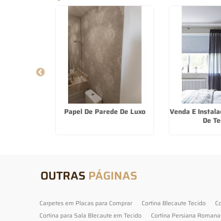
om Bando na
Papel De Parede De Luxo
Venda E Instala
utra
De Te
OUTRAS
PÁGINAS
Carpetes em Placas para Comprar
Cortina Blecaute Tecido
Co
Cortina para Sala Blecaute em Tecido
Cortina Persiana Romana