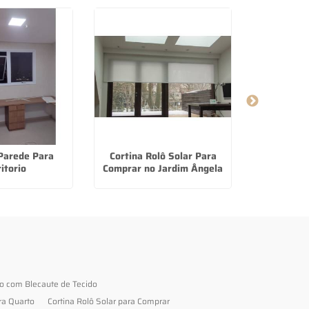
Parede Para
Cortina Rolô Solar Para
Onde Encon
itorio
Comprar no Jardim Ângela
Papel De 
to com Blecaute de Tecido
ra Quarto
Cortina Rolô Solar para Comprar