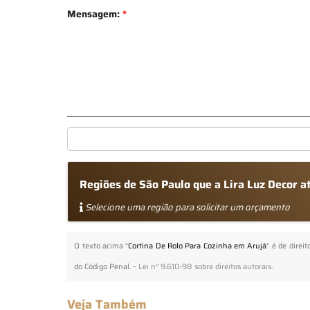
Mensagem:
*
Regiões de São Paulo que a Lira Luz Decor 
Selecione uma região para solicitar um orçamento
O texto acima "
Cortina De Rolo Para Cozinha em Arujá
" é de direi
do Código Penal. –
Lei n° 9.610-98 sobre direitos autorais
.
Veja Também