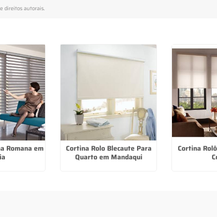
e direitos autorais
.
ana Romana em
Cortina Rolo Blecaute Para
Cortina Rolô
ia
Quarto em Mandaqui
C