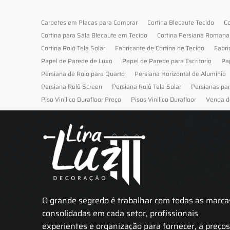
Carpetes em Placas para Comprar
Cortina Blecaute Tecido
Co
Cortina para Sala Blecaute em Tecido
Cortina Persiana Romana
Cortina Rolô Tela Solar
Fabricante de Cortina de Tecido
Fabri
Papel de Parede de Luxo
Papel de Parede para Escritorio
Pa
Persiana de Rolo para Quarto
Persiana Horizontal de Alumínio
Persiana Rolô Screen
Persiana Rolô Tela Solar
Persianas pa
Piso Vinilico Durafloor Preço
Pisos Vinilico Durafloor
Venda d
O grande segredo é trabalhar com todas as marca
consolidadas em cada setor, profissionais
experientes e organização para fornecer, a preço