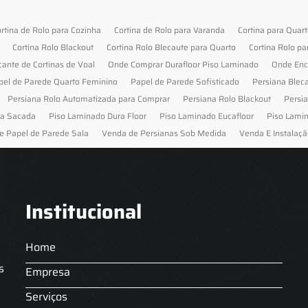
rtina de Rolo para Cozinha
Cortina de Rolo para Varanda
Cortina para Quar
Cortina Rolo Blackout
Cortina Rolo Blecaute para Quarto
Cortina Rolo pa
cante de Cortinas de Voal
Onde Comprar Durafloor Piso Laminado
Onde Enc
pel de Parede Quarto Feminino
Papel de Parede Sofisticado
Persiana Blec
Persiana Rolo Automatizada para Comprar
Persiana Rolo Blackout
Persi
ra Sacada
Piso Laminado Dura Floor
Piso Laminado Eucafloor
Piso Lami
e Papel de Parede Sala
Venda de Persianas Sob Medida
Venda E Instalaçã
Institucional
Home
s
Empresa
Serviços
s