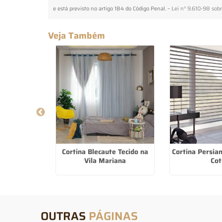
e está previsto no artigo 184 do Código Penal. –
Lei n° 9.610-98 sobr
Veja Também
rafloor Piso
Cortina Blecaute Tecido na
Cortina Persi
 Diadema
Vila Mariana
Cot
OUTRAS
PÁGINAS