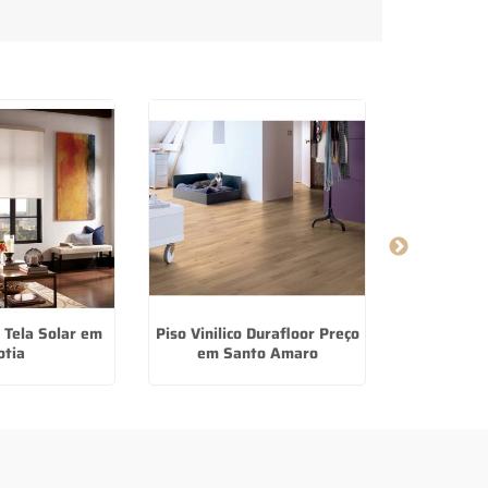
 Tela Solar em
Piso Vinilico Durafloor Preço
Piso Lamin
otia
em Santo Amaro
D