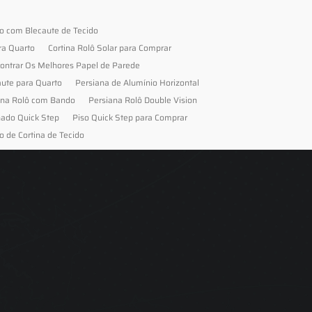
to com Blecaute de Tecido
ra Quarto
Cortina Rolô Solar para Comprar
ontrar Os Melhores Papel de Parede
aute para Quarto
Persiana de Alumínio Horizontal
ana Rolô com Bando
Persiana Rolô Double Vision
nado Quick Step
Piso Quick Step para Comprar
o de Cortina de Tecido