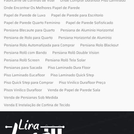
Fabricante de Cortinas de Voal
Onde Comprar Durafloor Piso Laminado
Onde Encontrar Os Melhores Papel de Parede
Papel de Parede de Luxo
Papel de Parede para Escritorio
Papel de Parede Quarto Feminino
Papel de Parede Sofisticado
Persiana Blecaute para Quarto
Persiana de Alumínio Horizontal
Persiana de Rolo para Quarto
Persiana Horizontal de Alumínio
Persiana Rolo Automatizada para Comprar
Persiana Rolo Blackout
Persiana Rolô com Bando
Persiana Rolô Double Vision
Persiana Rolô Screen
Persiana Rolô Tela Solar
Persianas para Sacada
Piso Laminado Dura Floor
Piso Laminado Eucafloor
Piso Laminado Quick Step
Piso Quick Step para Comprar
Piso Vinilico Durafloor Preço
Pisos Vinilico Durafloor
Venda de Papel de Parede Sala
Venda de Persianas Sob Medida
Venda E Instalação de Cortina de Tecido