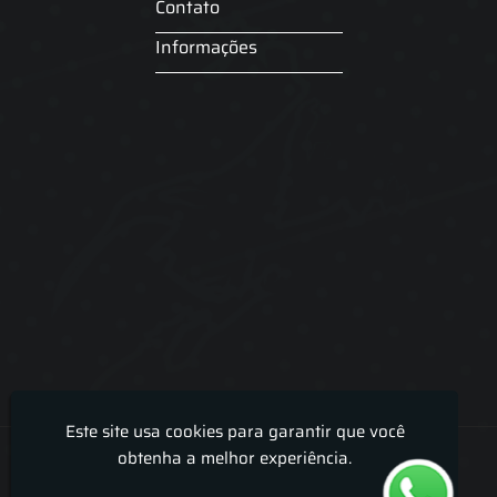
Contato
Informações
Este site usa cookies para garantir que você
Lira Luz Decor - Cortinas sob medidas e persianas
obtenha a melhor experiência.