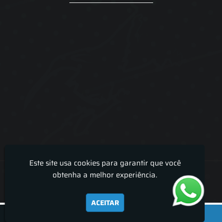
Este site usa cookies para garantir que você
Lira Luz Decor - Cortinas sob medidas e persianas
obtenha a melhor experiência.
ACEITAR