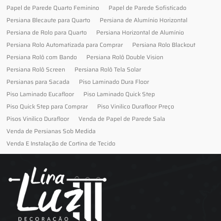
Papel de Parede Quarto Feminino
Papel de Parede Sofisticado
Persiana Blecaute para Quarto
Persiana de Alumínio Horizontal
Persiana de Rolo para Quarto
Persiana Horizontal de Alumínio
Persiana Rolo Automatizada para Comprar
Persiana Rolo Blackout
Persiana Rolô com Bando
Persiana Rolô Double Vision
Persiana Rolô Screen
Persiana Rolô Tela Solar
Persianas para Sacada
Piso Laminado Dura Floor
Piso Laminado Eucafloor
Piso Laminado Quick Step
Piso Quick Step para Comprar
Piso Vinilico Durafloor Preço
Pisos Vinilico Durafloor
Venda de Papel de Parede Sala
Venda de Persianas Sob Medida
Venda E Instalação de Cortina de Tecido