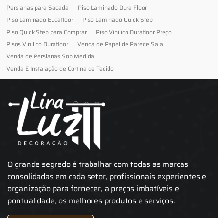
Persianas para Sacada
Piso Laminado Dura Floor
Piso Laminado Eucafloor
Piso Laminado Quick Step
Piso Quick Step para Comprar
Piso Vinilico Durafloor Preço
Pisos Vinilico Durafloor
Venda de Papel de Parede Sala
Venda de Persianas Sob Medida
Venda E Instalação de Cortina de Tecido
O grande segredo é trabalhar com todas as marcas
consolidadas em cada setor, profissionais experientes e
organização para fornecer, a preços imbatíveis e
pontualidade, os melhores produtos e serviços.