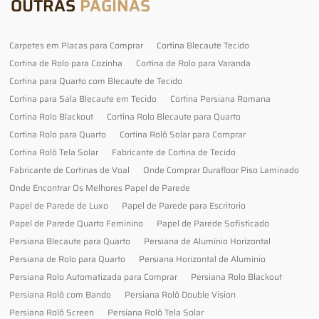
OUTRAS
PÁGINAS
Carpetes em Placas para Comprar
Cortina Blecaute Tecido
Cortina de Rolo para Cozinha
Cortina de Rolo para Varanda
Cortina para Quarto com Blecaute de Tecido
Cortina para Sala Blecaute em Tecido
Cortina Persiana Romana
Cortina Rolo Blackout
Cortina Rolo Blecaute para Quarto
Cortina Rolo para Quarto
Cortina Rolô Solar para Comprar
Cortina Rolô Tela Solar
Fabricante de Cortina de Tecido
Fabricante de Cortinas de Voal
Onde Comprar Durafloor Piso Laminado
Onde Encontrar Os Melhores Papel de Parede
Papel de Parede de Luxo
Papel de Parede para Escritorio
Papel de Parede Quarto Feminino
Papel de Parede Sofisticado
Persiana Blecaute para Quarto
Persiana de Alumínio Horizontal
Persiana de Rolo para Quarto
Persiana Horizontal de Alumínio
Persiana Rolo Automatizada para Comprar
Persiana Rolo Blackout
Persiana Rolô com Bando
Persiana Rolô Double Vision
Persiana Rolô Screen
Persiana Rolô Tela Solar